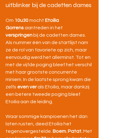
uitblinker bij de cadetten dames
Om 
10u30
 mocht 
Etoilia 
Gorrens
 aantreden in het 
verspringen
 bij de cadetten dames. 
Als nummer één van de startlijst nam 
ze de rol van favoriete op zich, maar 
eenvoudig werd het allerminst. Tot en 
met de vijfde poging bleef het verschil 
met haar grootste concurrente 
miniem. In de laatste sprong kwam die 
zelfs 
even ver
 als Etoilia, maar dankzij 
een betere tweede poging bleef 
Etoilia aan de leiding.
Waar sommige kampioenen het dan 
laten rusten, deed Etoilia het 
tegenovergestelde. 
Boem. Patat.
 Met 