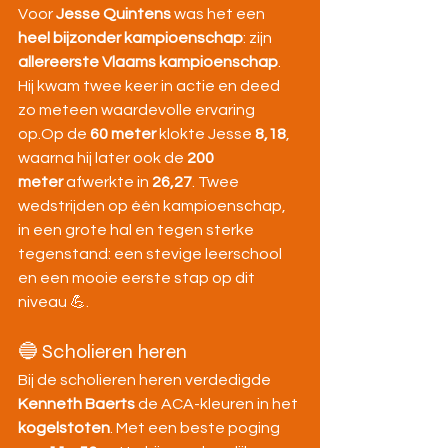
Voor 
Jesse Quintens
 was het een 
heel bijzonder kampioenschap
: zijn 
allereerste Vlaams kampioenschap
. 
Hij kwam twee keer in actie en deed 
zo meteen waardevolle ervaring 
op.Op de 
60 meter
 klokte Jesse 
8,18
, 
waarna hij later ook de 
200 
meter
 afwerkte in 
26,27
. Twee 
wedstrijden op één kampioenschap, 
in een grote hal en tegen sterke 
tegenstand: een stevige leerschool 
en een mooie eerste stap op dit 
niveau 💪.
🔵 Scholieren heren
Bij de scholieren heren verdedigde 
Kenneth Baerts
 de ACA-kleuren in het 
kogelstoten
. Met een beste poging 