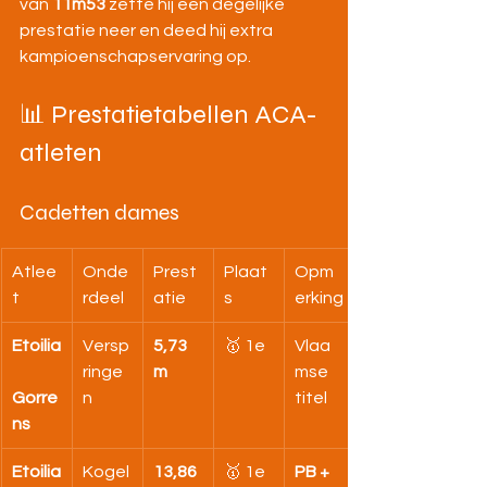
van 
11m53
 zette hij een degelijke 
prestatie neer en deed hij extra 
kampioenschapservaring op.
📊 Prestatietabellen ACA-
atleten
Cadetten dames
Atlee
Onde
Prest
Plaat
Opm
t
rdeel
atie
s
erking
Etoilia
Versp
5,73 
🥇 1e
Vlaa
ringe
m
mse 
Gorre
n
titel
ns
Etoilia
Kogel
13,86 
🥇 1e
PB + 