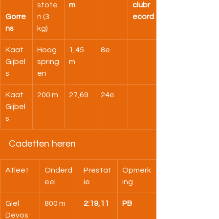
stote
m
clubr
Gorre
n (3 
ecord
ns
kg)
Kaat 
Hoog
1,45 
8e
Gijbel
spring
m
s
en
Kaat 
200 m
27,69
24e
Gijbel
s
Cadetten heren
Atleet
Onderd
Prestat
Opmerk
eel
ie
ing
Giel 
800 m
2:19,11
PB
Devos