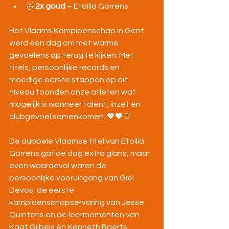
🥇 
2x goud
 – Etoilia Gorrens
Het Vlaams Kampioenschap in Gent 
werd een dag om met warme 
gevoelens op terug te kijken. Met 
titels, persoonlijke records en 
moedige eerste stappen op dit 
niveau toonden onze atleten wat 
mogelijk is wanneer talent, inzet en 
clubgevoel samenkomen. 🧡🖤🤍
De dubbele Vlaamse titel van Etoilia 
Gorrens gaf de dag extra glans, maar 
even waardevol waren de 
persoonlijke vooruitgang van Giel 
Devos, de eerste 
kampioenschapservaring van Jesse 
Quintens en de leermomenten van 
Kaat Gijbels én Kenneth Baerts. 