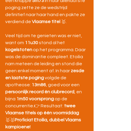
een knappe 
5m73
 in haar allerlaatste 
poging zette ze de wedstrijd 
definitief naar haar hand en pakte ze 
verdiend de 
Vlaamse titel
 🥇.
Veel tijd om te genieten was er niet, 
want om 
11u30
 stond al het 
kogelstoten
 op het programma. Daar 
was de dominantie compleet. Etoilia 
nam meteen de leiding en stond die 
geen enkel moment af. In haar 
zesde 
en laatste poging
 volgde de 
apotheose: 
13m86
, goed voor een 
persoonlijk record én clubrecord
, en 
bijna 
1m50 voorsprong
 op de 
concurrentie.👉 Resultaat: 
twee 
Vlaamse titels op één voormiddag
🥇🥇
Proficiat Etoilia, dubbel Vlaams 
kampioene!