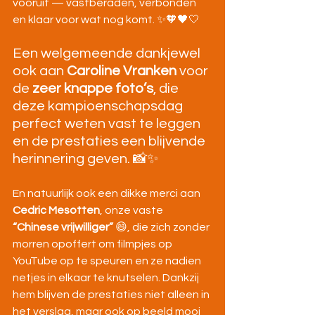
vooruit — vastberaden, verbonden 
en klaar voor wat nog komt. ✨🧡🖤🤍
Een welgemeende dankjewel 
ook aan 
Caroline Vranken
 voor 
de 
zeer knappe foto’s
, die 
deze kampioenschapsdag 
perfect weten vast te leggen 
en de prestaties een blijvende 
herinnering geven. 📸✨
En natuurlijk ook een dikke merci aan 
Cedric Mesotten
, onze vaste 
“Chinese vrijwilliger”
 😄, die zich zonder 
morren opoffert om filmpjes op 
YouTube op te speuren en ze nadien 
netjes in elkaar te knutselen. Dankzij 
hem blijven de prestaties niet alleen in 
het verslag, maar ook op beeld mooi 