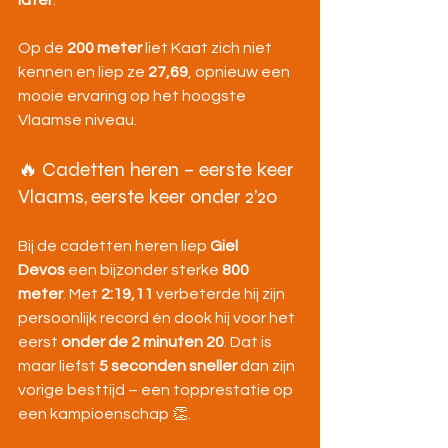
later
.
Op de 
200 meter
 liet Kaat zich niet 
kennen en liep ze 
27,69
, opnieuw een 
mooie ervaring op het hoogste 
Vlaamse niveau.
🔥 Cadetten heren – eerste keer 
Vlaams, eerste keer onder 2’20
Bij de cadetten heren liep 
Giel 
Devos
 een bijzonder sterke 
800 
meter
. Met 
2:19,11
 verbeterde hij zijn 
persoonlijk record én dook hij voor het 
eerst 
onder de 2 minuten 20
. Dat is 
maar liefst 
5 seconden sneller
 dan zijn 
vorige besttijd – een topprestatie op 
een kampioenschap 👏.