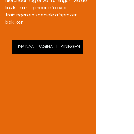
hieronder nog onze trainingen. Via de 
link kan u nog meer info over de 
trainingen en speciale afspraken 
bekijken
LINK NAAR PAGINA : TRAININGEN