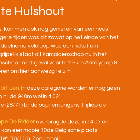
BOVENBOUW
MASTERS
HOME
 te Hulshout
s, kon men ook nog genieten van een heus 
ere tijden was dit zowat op het einde van het 
deelname veldloop was een ticket om 
jpelijk staat dit kampioenschap nu in het 
chap. In dit geval voor het Ek in Antalya op 8 
en om hier aanwezg te zijn.
ort Len
. In deze categorie worden er nog geen 
 hij de 940m wel in 4:02".
 (28/71) bij de pupillen jongens. Hij liep de 
pe De Ridder
overbrugde deze in 14:03 en 
t
 kan een mooie 10de Belgische plaats 
9". (10/110). Zeer mooi !