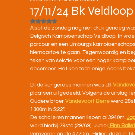
STRATENLOPEN
JEUGD/ONDERBOUW
17/11/24 Bk Veldloop
Beoordeeld met NaN uit 5 sterren.
KAMPIOENSCHAPPEN
Alsof de zondag nog niet druk genoeg wa
Belgisch Kampioenschap Veldloop. In vroeg
parcour en een Limburgs kampioenschaps
hiernaartoe te gaan. Tegenwoordig en begri
teken van selctie voor een hoger kampioens
december. Het kon toch enige Aca'rs bekor
Bij de kangeroes mannen was dit 
Vandevo
plaatsen uitgedeeld. Volgens de uitslag liep
Oudere broer
Vandevoort Berre
 werd 28ste
1300m in 5:22".
De scholieren mannen liepen al 3940m.
Jap
werd hierbij 29ste (29/69). Junior
 Finn Balle
veroveren op de 4720m . Hij liep deze in 14:1