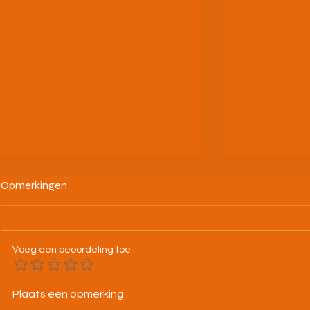
Opmerkingen
Voeg een beoordeling toe
25-07-26 BK alle categorieën
Tweeloop A.
Plaats een opmerking...
Leuven
jouw droomd