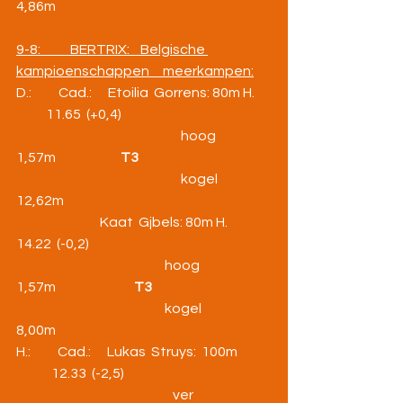
4,86m
9-8:           BERTRIX:    Belgische 
kampioenschappen     meerkampen:
D.:          Cad.:      Etoilia  Gorrens: 80m H.   
           11.65  (+0,4)
                                                             hoog                  
1,57m                        
T3
                                                             kogel                 
12,62m
                               Kaat  Gjbels: 80m H.               
14.22  (-0,2)
                                                       hoog                   
1,57m                             
T3
                                                       kogel                   
8,00m
H.:          Cad.:      Lukas  Struys:  100m           
             12.33  (-2,5)
                                                          ver                            