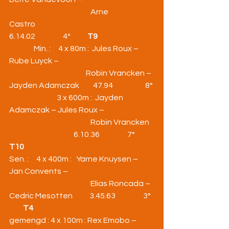
                                                     Arne 
Castro                                                  
6.14.02                  4°           
T9
                Min. :     4 x 80m :  Jules Roux – 
Rube Luyck –
                                                  Robin Vrancken – 
Jayden Adamczak         47.94                     8°
                               3 x 600m :  Jayden 
Adamczak – Jules Roux –
                                                     Robin Vrancken 
                                          6.10.36                  7°           
T10
Sen. :     4 x 400m :   Yarne Knuysen – 
Jan Convents –
                                                     Elias Roncada – 
Cedric Mesotten           3.45.63                  3°  
T4
gemengd : 4 x 100m : Rex Emobo – 