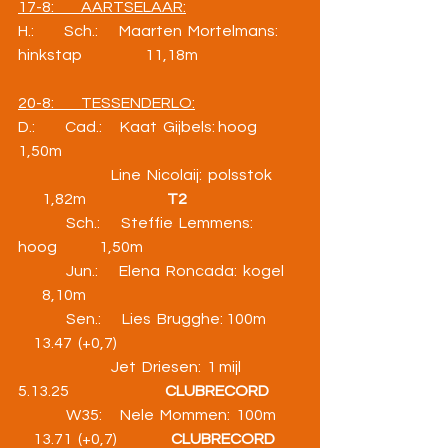
17-8:         AARTSELAAR:
H.:          Sch.:       Maarten  Mortelmans:  
hinkstap                     11,18m
20-8:         TESSENDERLO:
D.:          Cad.:      Kaat  Gijbels: hoog               
1,50m
                               Line  Nicolaij:  polsstok    
        1,82m                           
T2
                Sch.:       Steffie  Lemmens:  
hoog              1,50m
                Jun.:       Elena  Roncada:  kogel      
        8,10m
                Sen.:       Lies  Brugghe: 100m         
     13.47  (+0,7)
                               Jet  Driesen:  1 mijl               
5.13.25                                
CLUBRECORD
                W35:      Nele  Mommen:  100m     
     13.71  (+0,7)                  
CLUBRECORD