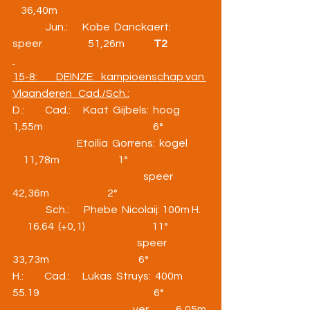
    36,40m
                Jun.:       Kobe  Danckaert:  
speer                      51,26m              
T2
15-8:         DEINZE:   kampioenschap van 
Vlaanderen   Cad./Sch.:
D.:          Cad.:      Kaat  Gijbels:  hoog           
1,55m                                                     6°
                               Etoilia  Gorrens:  kogel      
     11,78m                            1°
                                                               speer           
42,36m                            2°
                Sch.:       Phebe  Nicolaij: 100m H.  
       16.64  (+0,1)                                11°
                                                            speer               
33,73m                                           6°
H.:          Cad.:      Lukas  Struys:  400m         
55.19                                                       6°
                                                          ver             6,05m 