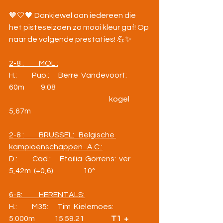
🧡🤍🖤 Dankjewel aan iedereen die 
het pisteseizoen zo mooi kleur gaf! Op 
naar de volgende prestaties! 💪✨
2-8 :          MOL :
H.:          Pup.:      Berre  Vandevoort:  
60m           9.08
                                                                   kogel          
5,67m
2-8 :          BRUSSEL:   Belgische 
kampioenschappen   A.C.:
D.:          Cad.:      Etoilia  Gorrens:  ver             
5,42m  (+0,6)                    10°
6-8:           HERENTALS:
H.:          M35:      Tim  Kielemoes:  
5.000m             15.59.21                  
T1  +  