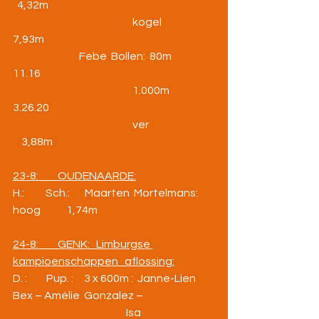
  4,32m
                                                        kogel              
7,93m
                               Febe  Bollen:  80m                 
11.16
                                                        1.000m           
3.26.20
                                                        ver                
    3,88m
23-8:         OUDENAARDE:
H.:          Sch.:       Maarten  Mortelmans:  
hoog            1,74m
24-8:         GENK:   Limburgse 
kampioenschappen   aflossing:
D. :         Pup. :     3 x 600m :  Janne-Lien 
Bex – Amélie  Gonzalez –
                                                     Isa 