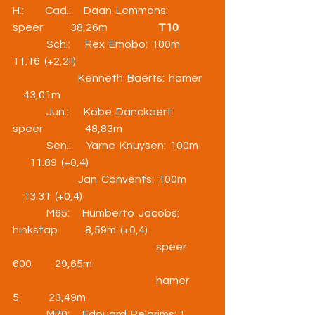
H.:          Cad.:      Daan  Lemmens:  
speer             38,26m                        
T10
                Sch.:       Rex  Emobo:  100m           
11.16  (+2,2!!)
                               Kenneth  Baerts:  hamer    
     43,01m
                Jun.:       Kobe  Danckaert:  
speer                    48,83m
                Sen.:       Yarne  Knuysen:  100m    
        11.89  (+0,4)
                               Jan  Convents:  100m        
     13.31  (+0,4)
                M65:      Humberto  Jacobs:    
hinkstap             8,59m  (+0,4)
                                                                    speer 
600           29,65m
                                                                    hamer 
5              23,49m
                M70:      Edouard  Pelgrims: 1 