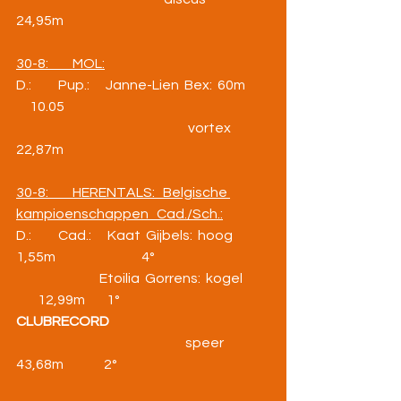
24,95m
30-8:         MOL:
D.:          Pup.:      Janne-Lien  Bex:  60m      
     10.05
                                                                vortex        
22,87m
30-8:         HERENTALS:   Belgische 
kampioenschappen   Cad./Sch.:
D.:          Cad.:      Kaat  Gijbels:  hoog              
1,55m                                4°
                               Etoilia  Gorrens:  kogel      
        12,99m        1°                            
CLUBRECORD
                                                               speer              
43,68m               2°