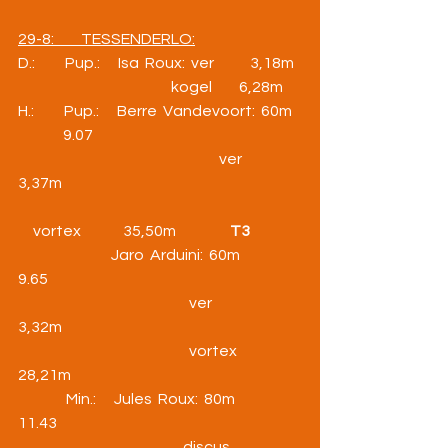
29-8:         TESSENDERLO:
D.:          Pup.:      Isa  Roux:  ver            3,18m
                                                   kogel         6,28m
H.:          Pup.:      Berre  Vandevoort:  60m  
               9.07
                                                                   ver                   
3,37m
     vortex              35,50m                  
T3
                               Jaro  Arduini:  60m               
9.65
                                                         ver                  
3,32m
                                                         vortex            
28,21m
                Min.:      Jules  Roux:  80m               
11.43
                                                       discus           