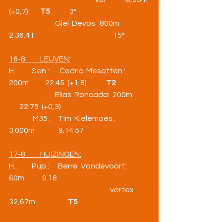
(+0,7)        
T5
             3°
                               Giel  Devos:  800m        
2.36.41                                                     15°
16-8:         LEUVEN:
H.:          Sen.:       Cedric  Mesotten :  
200m           22.45  (+1,8)             
T2
                               Elias  Roncada:  200m      
       22.75  (+0,3) 
                M35 :     Tim  Kielemoes :  
3.000m                9.14.57
17-8:         HUIZINGEN:
H.:          Pup.:      Berre  Vandevoort:  
60m            9.18
                                                                    vortex         
32,67m                      
T5