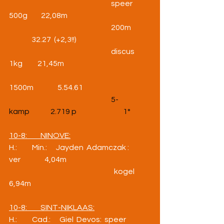
                                                                    speer 
500g         22,08m
                                                                    200m    
               32.27  (+2,3!!)
                                                                    discus 
1kg          21,45m
1500m                5.54.61
5-
kamp              2.719 p                               1°
10-8:         NINOVE:
H.:          Min.:      Jayden  Adamczak :  
ver                4,04m
                                                                      kogel           
6,94m
10-8:         SINT-NIKLAAS:
H.:          Cad.:      Giel  Devos:  speer             