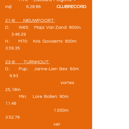
mijl                 6.28.86                  
CLUBRECORD
21-8:         NIEUWPOORT:
D.:          W65:      Maja  Van Zand:  800m    
       3.46.29
H.:          M70:      Kris  Govaerts:  800m          
3.59.35             
23-8:         TURNHOUT:
D.:          Pup.:      Janne-Lien  Bex:  60m      
     9.93
                                                                vortex        
25,18m
                Min.:      Lore  Bollen:  80m               
11.46
                                                        1.000m         
3.52.76
                                                        ver                