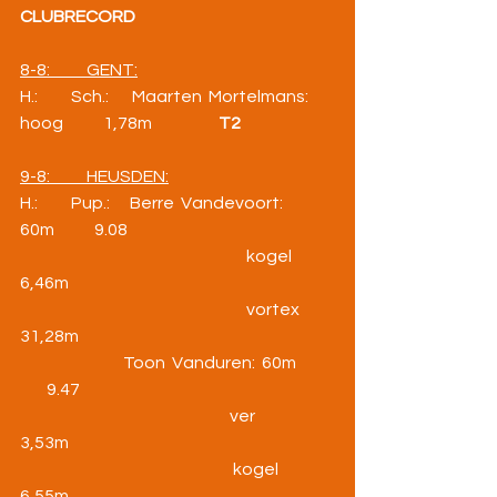
CLUBRECORD
8-8:           GENT:
H.:          Sch.:       Maarten  Mortelmans:  
hoog            1,78m                    
T2
9-8:           HEUSDEN:
H.:          Pup.:      Berre  Vandevoort:  
60m            9.08
                                                                    kogel          
6,46m
                                                                    vortex         
31,28m
                               Toon  Vanduren:  60m    
        9.47
                                                               ver                
3,53m
                                                                kogel          
6,55m