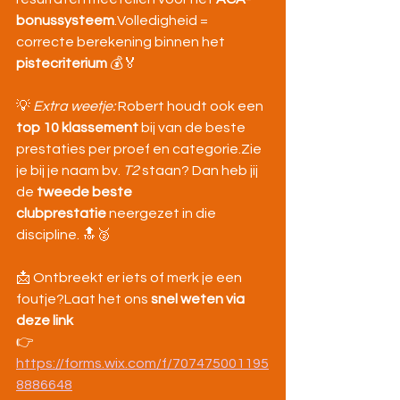
bonussysteem
.Volledigheid = 
correcte berekening binnen het 
pistecriterium
 💰🏅
💡 
Extra weetje:
 Robert houdt ook een 
top 10 klassement
 bij van de beste 
prestaties per proef en categorie.Zie 
je bij je naam bv. 
T2
 staan? Dan heb jij 
de 
tweede beste 
clubprestatie
 neergezet in die 
discipline. 🔝🥈
📩 Ontbreekt er iets of merk je een 
foutje?Laat het ons 
snel weten via 
deze link
👉 
https://forms.wix.com/f/707475001195
8886648