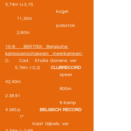
5,74m  (+3,1!!)
                                                          kogel           
             11,30m
                                                          polsstok      
             2,60m
10-8:         BERTRIX:    Belgische 
kampioenschappen     meerkampen:
D.:          Cad.:      Etoilia  Gorrens:  ver          
           5,76m  (-0,2)            
CLUBRECORD
                                                              speer                
42,40m
                                                              800m               
2.38.91
                                                              6-kamp            
4.385 p                      
BELGISCH  RECORD
                1°
                               Kaat  Gijbels:  ver               
4,34m  (+2,6!!)