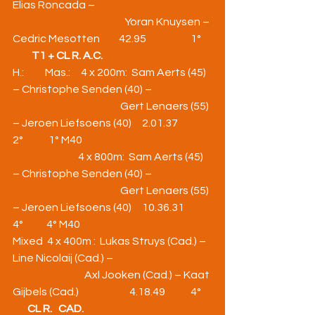
Elias Roncada –
                                                     Yoran Knuysen – 
Cedric Mesotten         42.95                     1°  
T1 + CL R. A.C.
H.:          Mas.:     4 x 200m:  Sam Aerts (45) 
– Christophe Senden (40) –
                                                   Gert Lenaers (55) 
– Jeroen Liefsoens (40)     2.01.37            
2°            1° M40
                               4 x 800m:  Sam Aerts (45) 
– Christophe Senden (40) –
                                                   Gert Lenaers (55) 
– Jeroen Liefsoens (40)     10.36.31         
4°           4° M40
Mixed  4 x 400m :  Lukas Struys (Cad.) – 
Line Nicolaij (Cad.) –
                                  Axl Jooken (Cad.) – Kaat 
Gijbels (Cad.)                        4.18.49            4°    
CL R.   CAD.