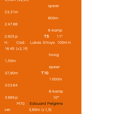
                                                         speer           
23,31m
                                                         800m          
2.47.88
                                                         6-kamp      
2.925 p                                  
T5          
11°
H.:          Cad.:      Lukas  Struys:  100m H.       
16.45  (+2,1!!)
                                                          hoog             
1,55m
                                                          speer             
37,80m                              
T10
                                                          1.000m        
3.03.64
                                                          8-kamp        
3.989 p                                              10°
                M70:      
Edouard  Pelgrims
:  
ver                        3,85m  (+1,5)