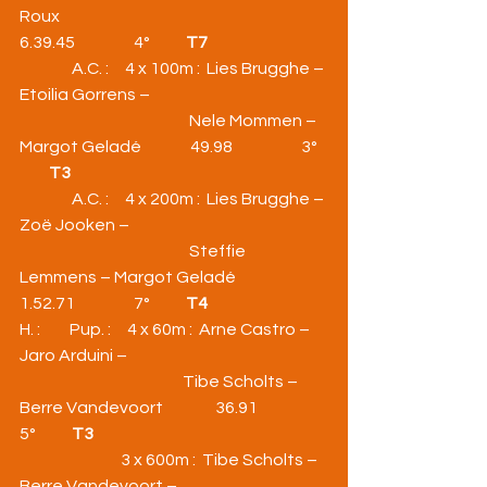
Roux                                                       
6.39.45                  4°           
T7
                A.C. :     4 x 100m :  Lies Brugghe – 
Etoilia Gorrens –
                                                    Nele Mommen – 
Margot Geladé               49.98                     3°  
T3
                A.C. :     4 x 200m :  Lies Brugghe – 
Zoë Jooken –
                                                    Steffie 
Lemmens – Margot Geladé           
1.52.71                  7°           
T4
H. :         Pup. :     4 x 60m :  Arne Castro – 
Jaro Arduini –
                                                  Tibe Scholts – 
Berre Vandevoort                36.91                     
5°           
T3
                               3 x 600m :  Tibe Scholts – 
Berre Vandevoort –