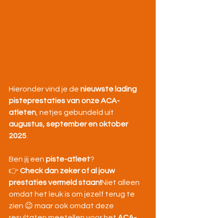
Hieronder vind je de 
nieuwste lading 
pisteprestaties van onze ACA-
atleten
, netjes gebundeld uit 
augustus, september en oktober 
2025
.
Ben jij een 
piste-atleet
?
👉 
Check dan zeker of al jouw 
prestaties vermeld staan!
Niet alleen 
omdat het leuk is om jezelf terug te 
zien 😉 maar ook omdat deze 
resultaten meetellen voor het 
ACA-