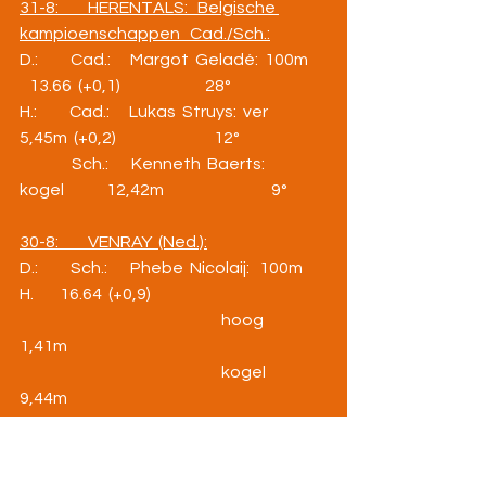
31-8:         HERENTALS:   Belgische 
kampioenschappen   Cad./Sch.:
D.:          Cad.:      Margot  Geladé:  100m     
   13.66  (+0,1)                          28°
H.:          Cad.:      Lukas  Struys:  ver           
5,45m  (+0,2)                              12°
                Sch.:       Kenneth  Baerts:  
kogel             12,42m                                 9°
30-8:         VENRAY  (Ned.):
D.:          Sch.:       Phebe  Nicolaij:   100m 
H.        16.64  (+0,9)
                                                              hoog               
1,41m
                                                              kogel              
9,44m
                                                              200m             
29.07  (+0,6)
31-8:         VENRAY  (Ned.):