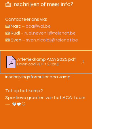
📩 Inschrijven of meer info?
Contacteer ons via:
📧 Marc – 
aca@val.be
📧 Rudi – 
rudi.neven1@telenet.be
📧 Sven – 
sven.nicolaij@telenet.be
Atletiekkamp ACA 2025
.pdf
Download PDF • 218KB
inschrijvingsformulier aca kamp
Tot op het kamp? 
Sportieve groeten van het ACA-team 
—  🧡🖤🤍