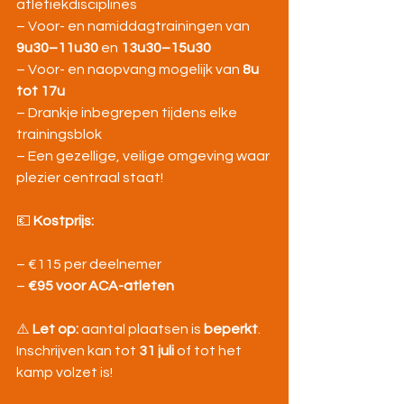
atletiekdisciplines
– Voor- en namiddagtrainingen van 
9u30–11u30
 en 
13u30–15u30
– Voor- en naopvang mogelijk van 
8u 
tot 17u
– Drankje inbegrepen tijdens elke 
trainingsblok
– Een gezellige, veilige omgeving waar 
plezier centraal staat!
💶 
Kostprijs:
– €115 per deelnemer
– 
€95 voor ACA-atleten
⚠️ 
Let op:
 aantal plaatsen is 
beperkt
.
Inschrijven kan tot 
31 juli
 of tot het 
kamp volzet is!