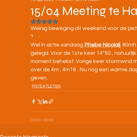
STRATENLOPEN
JEUGD/ONDERBOUW
15/04 Meeting te H
Beoordeeld met NaN uit 5 sterren.
KAMPIOENSCHAPPEN
Weinig beweging dit weekend voor de piste
?
Wel in actie vandaag 
Phebe Nicolaij
. 80mh
gelegd. Voor de 1ste keer 14"50 , natuurlij
moment behekst. Vorige keer stormwind me
over de 4m , 4m16 . Nu nog een warme da
geven.
PISTEATLETIEK