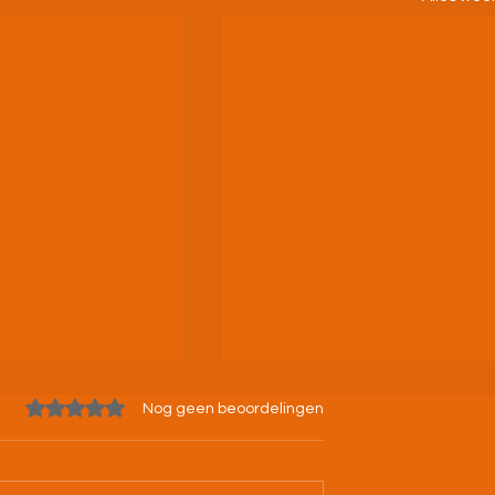
Beoordeeld met 0 uit 5 sterren.
Nog geen beoordelingen