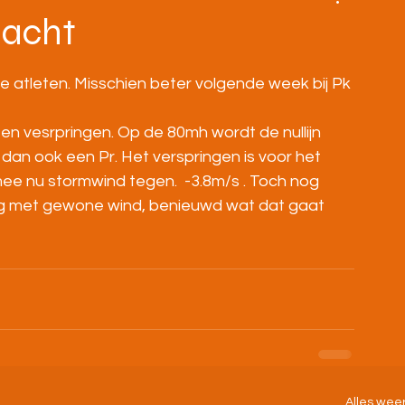
BOVENBOUW
MASTERS
HOME
aacht
 atleten. Misschien beter volgende week bij Pk 
 en vesrpringen. Op de 80mh wordt de nullijn 
k dan ook een Pr. Het verspringen is voor het 
e nu stormwind tegen.  -3.8m/s . Toch nog 
g met gewone wind, benieuwd wat dat gaat 
Alles wee