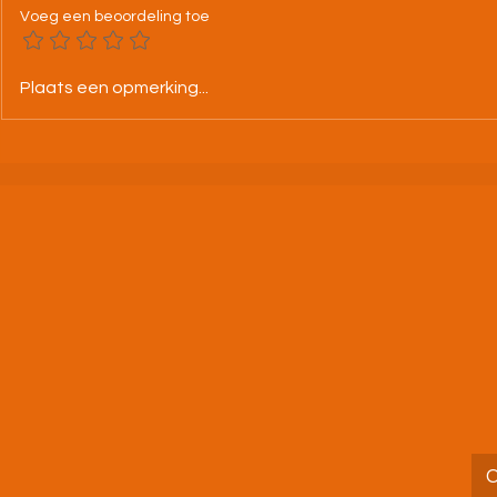
Voeg een beoordeling toe
25-07-26 BK alle categorieën
4/07/26 Nac
Plaats een opmerking...
Leuven
🌙🧡🖤🤍