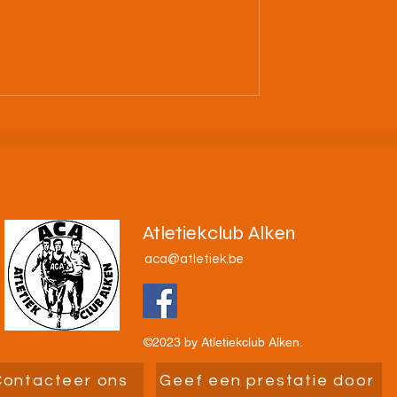
ht van Alken 2026
14/6/26 Interclub Masters in
Huizingen
Atletiekclub Alken
aca@atletiek.be
©2023 by Atletiekclub Alken.
Contacteer ons
Geef een prestatie door