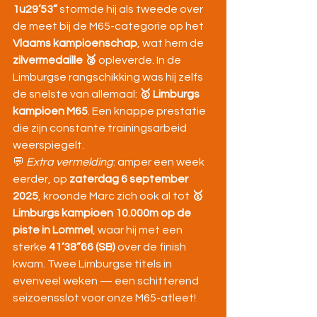
1u29’53”
 stormde hij als tweede over 
de meet bij de M65-categorie op het 
Vlaams kampioenschap
, wat hem de 
zilvermedaille 🥈
 opleverde. In de 
Limburgse rangschikking was hij zelfs 
de snelste van allemaal: 
🥇 Limburgs 
kampioen M65
. Een knappe prestatie 
die zijn constante trainingsarbeid 
weerspiegelt.
💬 
Extra vermelding
: amper een week 
eerder, op 
zaterdag 6 september 
2025
, kroonde Marc zich ook al tot 
🥇 
Limburgs kampioen 10.000m op de 
piste in Lommel
, waar hij met een 
sterke 
41’38”66 (SB)
 over de finish 
kwam. Twee Limburgse titels in 
evenveel weken — een schitterend 
seizoensslot voor onze M65-atleet!