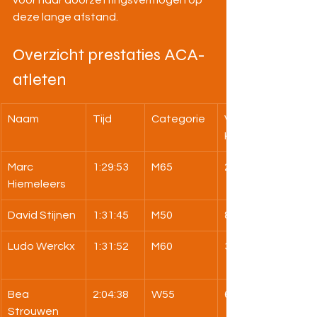
voor haar doorzettingsvermogen op 
deze lange afstand.
Overzicht prestaties ACA-
atleten
Naam
Tijd
Categorie
Vlaams 
Kamp.
Marc 
1:29:53
M65
2e
Hiemeleers
David Stijnen
1:31:45
M50
8e
Ludo Werckx
1:31:52
M60
3e
Bea 
2:04:38
W55
6e
Strouwen