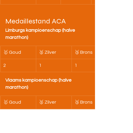
Medaillestand ACA
Limburgs kampioenschap (halve 
marathon)
🥇 Goud
🥈 Zilver
🥉 Brons
2
1
1
Vlaams kampioenschap (halve 
marathon)
🥇 Goud
🥈 Zilver
🥉 Brons
0
1
1
+ Extra Limburgse titel op de piste: 🥇 