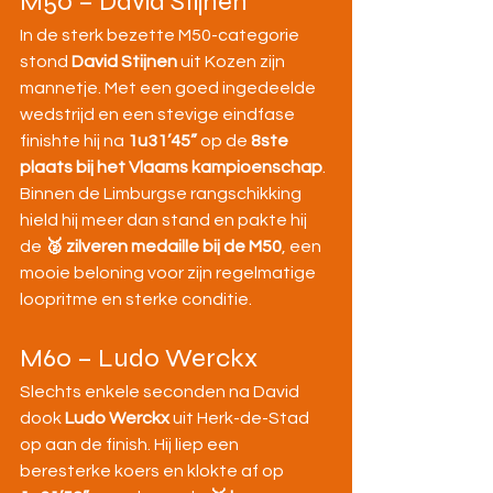
M50 – David Stijnen
In de sterk bezette M50-categorie 
stond 
David Stijnen
 uit Kozen zijn 
mannetje. Met een goed ingedeelde 
wedstrijd en een stevige eindfase 
finishte hij na 
1u31’45”
 op de 
8ste 
plaats bij het Vlaams kampioenschap
. 
Binnen de Limburgse rangschikking 
hield hij meer dan stand en pakte hij 
de 
🥈 zilveren medaille bij de M50
, een 
mooie beloning voor zijn regelmatige 
loopritme en sterke conditie.
M60 – Ludo Werckx
Slechts enkele seconden na David 
dook 
Ludo Werckx
 uit Herk-de-Stad 
op aan de finish. Hij liep een 
beresterke koers en klokte af op 