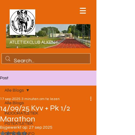
ATLETIEKCLUB ALKEN
Post
Alle Blogs
17 sep 2025
3 minuten om te lezen
Alle Blogs
14/09/25 Kvv + Pk 1/2
INDOORATLETIEK
Marathon
PISTEATLETIEK
Bijgewerkt op:
27 sep 2025
Beoordeeld met NaN uit 5 sterren.
OFFICIELE INFO