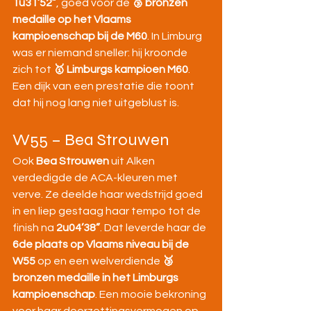
1u31’52”
, goed voor de 
🥉 bronzen 
medaille op het Vlaams 
kampioenschap bij de M60
. In Limburg 
was er niemand sneller: hij kroonde 
zich tot 
🥇 Limburgs kampioen M60
. 
Een dijk van een prestatie die toont 
dat hij nog lang niet uitgeblust is.
W55 – Bea Strouwen
Ook 
Bea Strouwen
 uit Alken 
verdedigde de ACA-kleuren met 
verve. Ze deelde haar wedstrijd goed 
in en liep gestaag haar tempo tot de 
finish na 
2u04’38”
. Dat leverde haar de 
6de plaats op Vlaams niveau bij de 
W55
 op en een welverdiende 
🥉 
bronzen medaille in het Limburgs 
kampioenschap
. Een mooie bekroning 