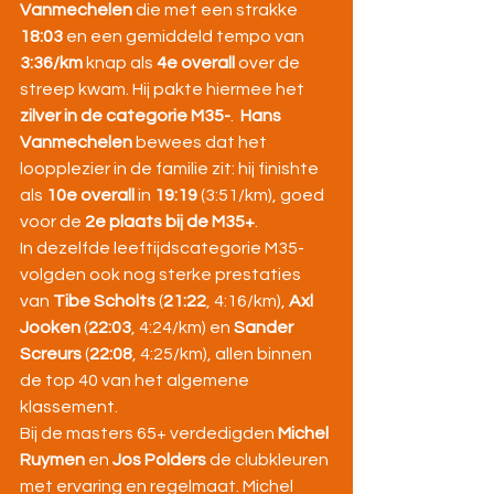
Vanmechelen
 die met een strakke 
18:03
 en een gemiddeld tempo van 
3:36/km
 knap als 
4e overall
 over de 
streep kwam. Hij pakte hiermee het 
zilver in de categorie M35-
.  
Hans 
Vanmechelen
 bewees dat het 
loopplezier in de familie zit: hij finishte 
als 
10e overall
 in 
19:19
 (3:51/km), goed 
voor de 
2e plaats bij de M35+
.
In dezelfde leeftijdscategorie M35- 
volgden ook nog sterke prestaties 
van 
Tibe Scholts
 (
21:22
, 4:16/km), 
Axl 
Jooken
 (
22:03
, 4:24/km) en 
Sander 
Screurs
 (
22:08
, 4:25/km), allen binnen 
de top 40 van het algemene 
klassement.
Bij de masters 65+ verdedigden 
Michel 
Ruymen
 en 
Jos Polders
 de clubkleuren 
met ervaring en regelmaat. Michel 