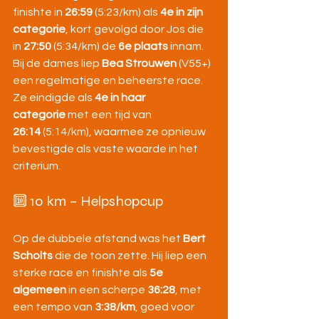
finishte in 
26:59
 (5:23/km) als 
4e in zijn 
categorie
, kort gevolgd door Jos die 
in 
27:50
 (5:34/km) de 
6e plaats
 innam.
Bij de dames liep 
Bea Strouwen
 (V55+) 
een regelmatige en beheerste race. 
Ze eindigde als 
4e in haar 
categorie
 met een tijd van 
26:14
 (5:14/km), waarmee ze opnieuw 
bevestigde als vaste waarde in het 
criterium.
🔟 10 km – Helpshopcup
Op de dubbele afstand was het 
Bert 
Scholts
 die de toon zette. Hij liep een 
sterke race en finishte als 
5e 
algemeen
 in een scherpe 
36:28
, met 
een tempo van 
3:38/km
, goed voor 