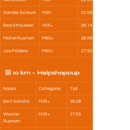
Sander Screurs
M35-
22:08
Bea Strouwen
V55+
26:14
Michel Ruymen
M65+
26:59
Jos Polders
M65+
27:50
🔟 
10 km – Helpshopcup
Naam
Categorie
Tijd
Bert Scholts
M35+
36:28
Wouter 
M35+
37:05
Ruymen