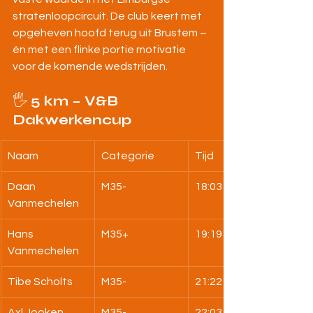
stratenloopcircuit. De club keert met 
opgeheven hoofd terug uit Brustem – 
én met een flinke portie motivatie 
voor de komende wedstrijden.
🖐️ 
5 km – V&B 
Dakwerkencup
Naam
Categorie
Tijd
Daan 
M35-
18:03
Vanmechelen
Hans 
M35+
19:19
Vanmechelen
Tibe Scholts
M35-
21:22
Axl Jooken
M35-
22:03