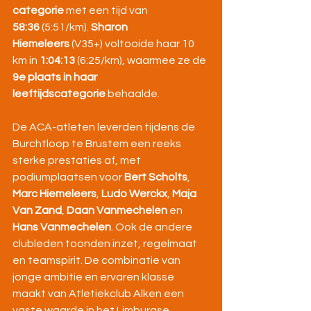
categorie
 met een tijd van 
58:36
 (5:51/km). 
Sharon 
Hiemeleers
 (V35+) voltooide haar 10 
km in 
1:04:13
 (6:25/km), waarmee ze de 
9e plaats in haar 
leeftijdscategorie
 behaalde.
De ACA-atleten leverden tijdens de 
Burchtloop te Brustem een reeks 
sterke prestaties af, met 
podiumplaatsen voor 
Bert Scholts
, 
Marc Hiemeleers
, 
Ludo Werckx
, 
Maja 
Van Zand
, 
Daan Vanmechelen
 en 
Hans Vanmechelen
. Ook de andere 
clubleden toonden inzet, regelmaat 
en teamspirit. De combinatie van 
jonge ambitie en ervaren klasse 
maakt van Atletiekclub Alken een 
vaste waarde in het Limburgse 