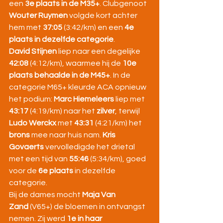
een 
3e plaats in de M35+
. Clubgenoot 
Wouter Ruymen
 volgde kort achter 
hem met 
37:05
 (3:42/km) en een 
4e 
plaats in dezelfde categorie
.
David Stijnen
 liep naar een degelijke 
42:08
 (4:12/km), waarmee hij de 
10e 
plaats behaalde in de M45+
. In de 
categorie M65+ kleurde ACA opnieuw 
het podium: 
Marc Hiemeleers
 liep met 
43:17
 (4:19/km) naar het 
zilver
, terwijl 
Ludo Werckx
 met 
43:31
 (4:21/km) het 
brons
 mee naar huis nam. 
Kris 
Govaerts
 vervolledigde het drietal 
met een tijd van 
55:46
 (5:34/km), goed 
voor de 
6e plaats
 in dezelfde 
categorie.
Bij de dames mocht 
Maja Van 
Zand
 (V65+) de bloemen in ontvangst 
nemen. Zij werd 
1e in haar 