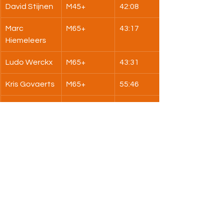
David Stijnen
M45+
42:08
Marc 
M65+
43:17
Hiemeleers
Ludo Werckx
M65+
43:31
Kris Govaerts
M65+
55:46
Maja Van 
V65+
58:36
Zand
Sharon 
V35+
1:04:13
Hiemeleers
STRATENLOPEN
BOVENBOUW
MASTERS