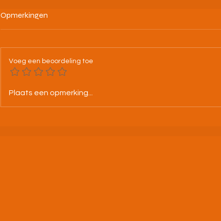
Opmerkingen
Voeg een beoordeling toe
25-07-26 BK alle categorieën
Tweeloop A.
Plaats een opmerking...
Leuven
jouw droomd
uitdaging aa