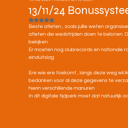
STRATENLOPEN
JEUGD/ONDERBOUW
13/11/24 Bonussyste
Beoordeeld met NaN uit 5 sterren.
KAMPIOENSCHAPPEN
Beste atleten , zoals jullie weten organsi
atleten die wedstrijden doen te belonen. 
bekijken
Er moeten nog clubrecords en nationale r
einduitslag
Ere wie ere toekomt , langs deze weg wil 
bedanken voor al deze gegevens te verzam
hierin verschillende manuren
In dit digitale tijdperk moet dat natuurlijk o