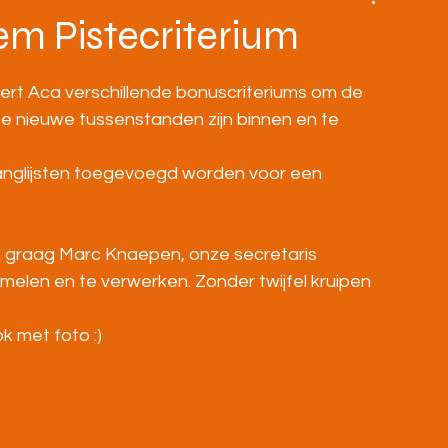
BOVENBOUW
MASTERS
HOME
em Pistecriterium
seert Aca verschillende bonuscriteriums om de 
De nieuwe tussenstanden zijn binnen en te 
anglijsten toegevoegd worden voor een 
ik graag Marc Knaepen, onze secretaris 
elen en te verwerken. Zonder twijfel kruipen 
ok met foto :)