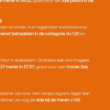
9 meter in 59:52
, goed voor de 
3de plaats in de 
.
s
ronde na ronde. Hun regelmaat werd beloond 
 
winst behaalden in de categorie G+120
 en 
fect in evenwicht. Ondanks een iets tragere 
427 meter in 57:57
, goed voor een 
mooie 3de 
meter vol voor. Het tempo lag iets lager dan 
inishten ze nog als 
4de bij de Heren +100
.