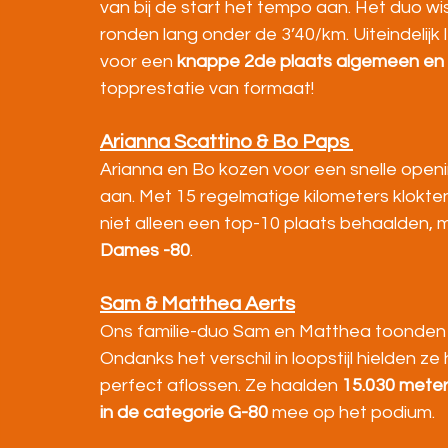
van bij de start het tempo aan. Het duo wis
ronden lang onder de 3’40/km. Uiteindelij
voor een 
knappe 2de plaats algemeen en w
topprestatie van formaat!
Arianna Scattino & Bo Paps 
Arianna en Bo kozen voor een snelle open
aan. Met 15 regelmatige kilometers klokten
niet alleen een top-10 plaats behaalden, 
Dames -80
.
Sam & Matthea Aerts
Ons familie-duo Sam en Matthea toonden z
Ondanks het verschil in loopstijl hielden z
perfect aflossen. Ze haalden 
15.030 meter 
in de categorie G-80
 mee op het podium.