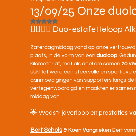
STRATENLOPEN
JEUGD/ONDERBOUW
13/09/25 Onze duol
Beoordeeld met NaN uit 5 sterren.
KAMPIOENSCHAPPEN
🏃‍♀️🏃‍♂️ Duo-estafetteloop Al
Zaterdagmiddag vond op onze vertrouwde pi
plaats, in de vorm van een 
duoloop
. Gedur
kilometer af, met als doel om samen 
zo ve
uur
.Het werd een sfeervolle en sportieve edi
aanmoedigingen van supporters langs de
vertegenwoordigd en maakten er samen m
middag van.
🌟 Wedstrijdverloop en prestaties 
Bert Schols
 & Koen Vangrieken 
Bert vorm