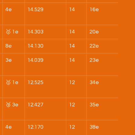
4e
14.529
14
16e
🥇 1e
14.303
14
20e
8e
14.130
14
22e
3e
14.039
14
23e
🥇 1e
12.525
12
34e
🥉 3e
12.427
12
35e
4e
12.170
12
38e