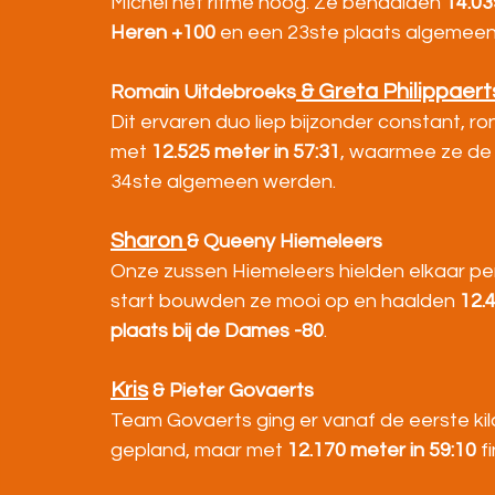
Michel het ritme hoog. Ze behaalden 
14.03
Heren +100
 en een 23ste plaats algemeen
 & Greta Philippaert
Romain Uitdebroeks
Dit ervaren duo liep bijzonder constant, 
met 
12.525 meter in 57:31
, waarmee ze de
34ste algemeen werden.
Sharon 
& Queeny Hiemeleers
Onze zussen Hiemeleers hielden elkaar per
start bouwden ze mooi op en haalden 
12.
plaats bij de Dames -80
.
Kris
 & Pieter Govaerts
Team Govaerts ging er vanaf de eerste kilo
gepland, maar met 
12.170 meter in 59:10
 f