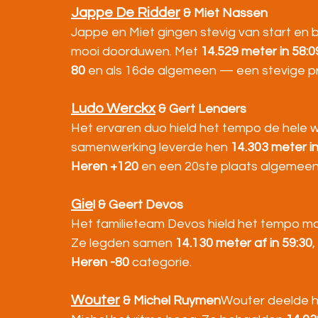
Jappe De Ridder
 & Miet Nassen
Jappe en Miet gingen stevig van start en 
mooi doorduwen. Met 
14.529 meter in 58:0
80
 en als 16de algemeen — een stevige pr
Ludo Werckx
 & Gert Lenaers
Het ervaren duo hield het tempo de hele w
samenwerking leverde hen 
14.303 meter in
Heren +120
 en een 20ste plaats algemeen
Gie
l & Geert Devos
Het familieteam Devos hield het tempo mooi
Ze legden samen 
14.130 meter af in 59:30
Heren -80
 categorie.
Wouter
 & Michel Ruymen
Wouter deelde he