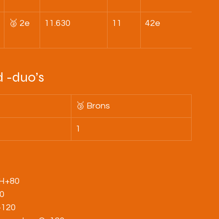
🥈 2e
11.630
11
42e
 -duo’s
🥉 Brons
1
 H+80
80
+120