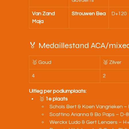
Govaerts
Van Zand 
Strouwen Bea
D+120
Maja
🏅 Medaillestand ACA/mixed
🥇 Goud
🥈 Zilver
4
2
Uitleg per podiumplaats:
🥇 
1e plaats
Schols Bert & Koen Vangrieken –
Scattino Arianna & Bo Paps – D-
Werckx Ludo & Gert Lenaers – H