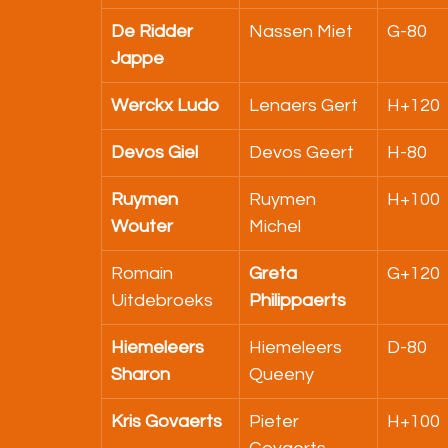
De Ridder 
Nassen Miet
G-80
Jappe
Werckx Ludo
Lenaers Gert
H+120
Devos Giel
Devos Geert
H-80
Ruymen 
Ruymen 
H+100
Wouter
Michel
Romain 
Greta 
G+120
Uitdebroeks
Philippaerts
Hiemeleers 
Hiemeleers 
D-80
Sharon
Queeny
Kris Govaerts
Pieter 
H+100