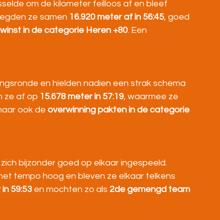
selde om de kilometer feilloos af en bleef 
k legden ze samen 
16.920 meter af in 56:45
, goed 
inst in de categorie Heren +80
. Een 
ingsronde en hielden nadien een strak schema 
 ze af op 
15.678 meter in 57:19
, waarmee ze 
maar ook de 
overwinning pakten in de categorie 
ich bijzonder goed op elkaar ingespeeld. 
e het tempo hoog en bleven ze elkaar telkens 
in 59:53
 en mochten zo als 
2de gemengd team 