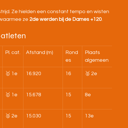
trijd. Ze hielden een constant tempo en wisten 
, waarmee ze 
2de werden bij de Dames +120
.
-atleten
Pl. cat.
Afstand (m)
Rond
Plaats 
es
algemeen
🥇 1e
16.920
16
🥈 2e
🥇 1e
15.678
15
8e
🥈 2e
15.030
15
13e