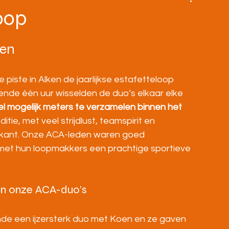
BOVENBOUW
MASTERS
HOME
oop
ken
ste in Alken de jaarlijkse estafetteloop 
ende één uur wisselden de duo’s elkaar elke 
el mogelijk meters te verzamelen binnen het 
tie, met veel strijdlust, teamspirit en 
 kant. Onze ACA-leden waren goed 
et hun loopmakkers een prachtige sportieve 
van onze ACA-duo’s
de een ijzersterk duo met Koen en ze gaven 