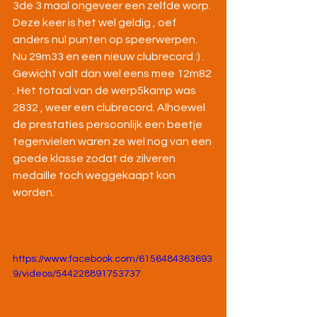
3de 3 maal ongeveer een zelfde worp. 
Deze keer is het wel geldig , oef  
anders nul punten op speerwerpen.  
Nu 29m33 en een nieuw clubrecord :) . 
Gewicht valt dan wel eens mee 12m82 
. Het totaal van de werp5kamp was 
2832 , weer een clubrecord. Alhoewel 
de prestaties persoonlijk een beetje 
tegenvielen waren ze wel nog van een 
goede klasse zodat de zilveren 
medaille toch weggekaapt kon 
worden.
https://www.facebook.com/6156484363693
9/videos/544228891753737