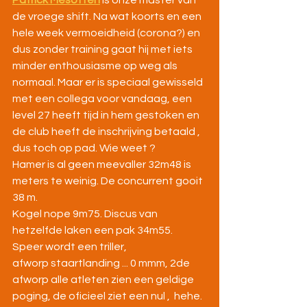
Patrick Mesotten
 is onze master van 
de vroege shift. Na wat koorts en een 
hele week vermoeidheid (corona?) en 
dus zonder training gaat hij met iets 
minder enthousiasme op weg als 
normaal. Maar er is speciaal gewisseld 
met een collega voor vandaag, een 
level 27 heeft tijd in hem gestoken en 
de club heeft de inschrijving betaald , 
dus toch op pad. Wie weet ?
Hamer is al geen meevaller 32m48 is 
meters te weinig. De concurrent gooit 
38 m.
Kogel nope 9m75. Discus van 
hetzelfde laken een pak 34m55. 
Speer wordt een triller,
afworp staartlanding ... 0 mmm, 2de 
afworp alle atleten zien een geldige 
poging, de oficieel ziet een nul ,  hehe. 