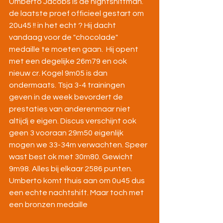
Umberto Jacobs is de nightshiftman. 
de laatste proef officieel gestart om 
20u45 !! in het echt ? Hij dacht 
vandaag voor de "chocolade" 
medaille te moeten gaan.  Hij opent 
met een degelijke 26m79 en ook 
nieuw cr. Kogel 9m05 is dan 
ondermaats. Tsja 3-4 trainingen 
geven in de week bevordert de 
prestaties van anderenmaar niet 
altijdj e eigen. Discus verschijnt ook 
geen 3 vooraan 29m50 eigenlijk 
mogen we 33-34m verwachten. Speer 
wast best ok met 30m80. Gewicht 
9m98. Alles bij elkaar 2586 punten. 
Umberto komt thuis aan om 0u45 dus 
een echte nachtshift. Maar toch met 
een bronzen medaille