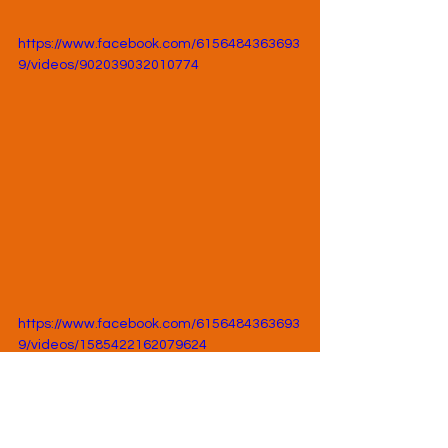
https://www.facebook.com/6156484363693
9/videos/902039032010774
https://www.facebook.com/6156484363693
9/videos/1585422162079624