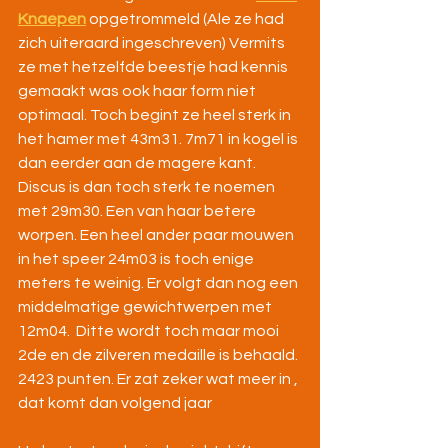
Knaepen
 opgetrommeld (Ale ze had 
zich uiteraard ingeschreven) Vermits 
ze met hetzelfde beestje had kennis 
gemaakt was ook haar form niet 
optimaal. Toch begint ze heel sterk in 
het hamer met 43m31. 7m71 in kogel is 
dan eerder aan de magere kant. 
Discus is dan toch sterk te noemen 
met 29m30. Een van haar betere 
worpen. Een heel ander paar mouwen 
in het speer 24m03 is toch enige 
meters te weinig. Er volgt dan nog een 
middelmatige gewichtwerpen met 
12m04.  Ditte wordt toch maar mooi 
2de en de zilveren medaille is behaald. 
2423 punten. Er zat zeker wat meer in , 
dat komt dan volgend jaar