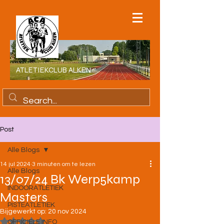
ATLETIEKCLUB ALKEN
Post
Alle Blogs
14 jul 2024
3 minuten om te lezen
Alle Blogs
13/07/24 Bk Werp5kamp
INDOORATLETIEK
Masters
PISTEATLETIEK
Bijgewerkt op:
20 nov 2024
Beoordeeld met NaN uit 5 sterren.
OFFICIELE INFO