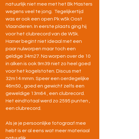
natuurlijk niet mee met het Bk Masters 
wegens veel te jong.  Tegelijkertijd 
was er ook een open Pk w5k Oost 
Vlaanderen. In eerste plaats ging hij 
voor het clubrecord van de W5k. 
Hamer begint niet ideaal met een 
paar nulworpen maar toch een 
geldige 34m27. Na worpen over de 10 
in alken is ook 9m39 niet zo heel goed 
voor het kogelstoten. Discus met 
32m14 mmm. Speer een oerdegelijke 
46m50 , goed en gewicht zelfs een 
geweldige 13m64 , een clubrecord. 
Het eindtotaal werd zo 2595 punten , 
een clubrecord. 
Als je je persoonlijke fotograaf mee 
hebt is er al eens wat meer materiaal 
natuurlijk.