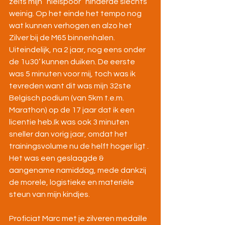
zelfs mijn “hielspoor” hinderde slechts 
weinig. Op het einde het tempo nog 
wat kunnen verhogen en alzo het 
Zilver bij de M65 binnenhalen. 
Uiteindelijk, na 2 jaar, nog eens onder 
de 1u30’ kunnen duiken. 
De eerste 
was 5 minuten voor mij, toch was ik 
tevreden want dit was mijn 32ste 
Belgisch podium (van 5km t.e.m. 
Marathon) op de 17 jaar dat ik een 
licentie heb.Ik was ook 3 minuten 
sneller dan vorig jaar, omdat het 
trainingsvolume nu de helft hoger ligt .
Het was een geslaagde & 
aangename namiddag, mede dankzij 
de morele, logistieke en materiële 
steun van mijn kindjes.
Proficiat Marc met je zilveren medaille 