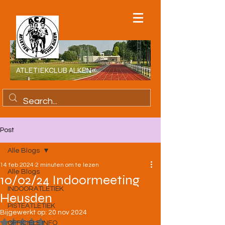
ATLETIEKCLUB ALKEN
Post
Alle Blogs
14 feb 2024
2 minuten om te lezen
Alle Blogs
10/02/24 Indoormeeting
INDOORATLETIEK
Heusden
PISTEATLETIEK
Bijgewerkt op:
20 nov 2024
Beoordeeld met NaN uit 5 sterren.
OFFICIELE INFO