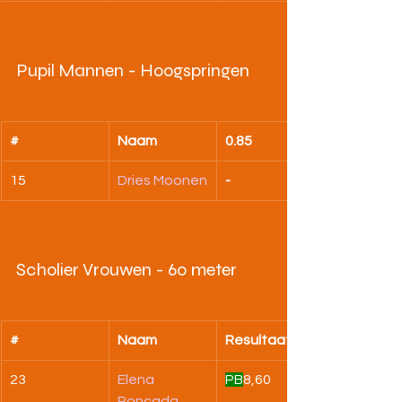
Pupil Mannen - Hoogspringen
#
Naam
0.85
15
Dries Moonen
-
Scholier Vrouwen - 60 meter
#
Naam
Resultaat
23
Elena 
PB
8,60
Roncada