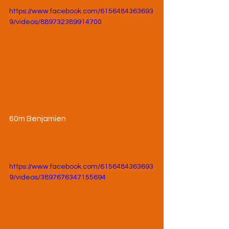
https://www.facebook.com/6156484363693
9/videos/889732389914700
60m Benjamien
https://www.facebook.com/6156484363693
9/videos/3897676347155694