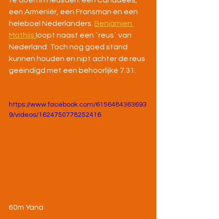
te doen in Heusden: een Canadees, 
een Armeniër, een Fransman en een 
heleboel Nederlanders. 
Benjamien 
Mathijs 
loopt naast een ´reus´ van 
Nederland. Toch nog goed stand 
kunnen houden en nipt achter de reus 
geëindigd met een behoorlijke 7.31.
https://www.facebook.com/6156484363693
9/videos/1624750778252416
60m Yana