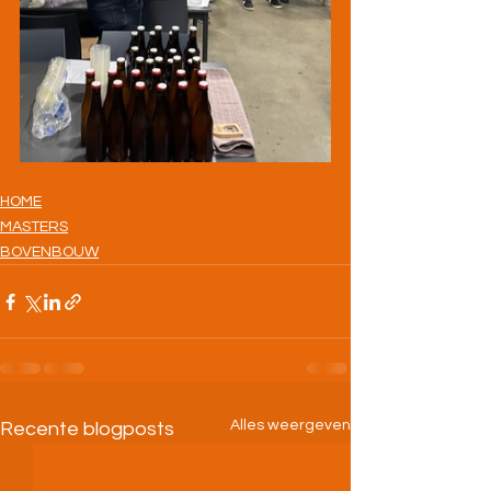
HOME
MASTERS
BOVENBOUW
Alles weergeven
Recente blogposts