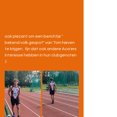
ook plezant om een berichtje " 
bekend volk gespot" van Tom Neven 
te krijgen . fijn dat ook andere Aca'ers 
interesse hebben in hun clubgenoten 
:)