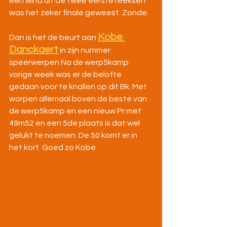
een wind uit de twee eerste reeksen 
was het zeker finale geweest. Zonde.
Kobe 
Dan is het de beurt aan 
Danckaert
 in zijn nummer 
speerwerpen Na de werp5kamp 
vorige week was er de belofte 
gedaan voor te knallen op dit Bk. Met 
worpen allemaal boven de beste van 
de werp5kamp en een nieuw Pr met 
49m52 en een 5de plaats is dat wel 
gelukt te noemen. De 50 komt er in 
het kort. Goed zo Kobe