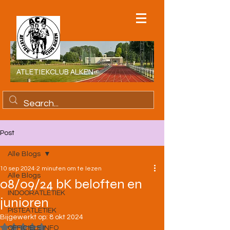
ATLETIEKCLUB ALKEN
Post
Alle Blogs
10 sep 2024
2 minuten om te lezen
Alle Blogs
08/09/24 bK beloften en
INDOORATLETIEK
junioren
PISTEATLETIEK
Bijgewerkt op:
8 okt 2024
Beoordeeld met NaN uit 5 sterren.
OFFICIELE INFO