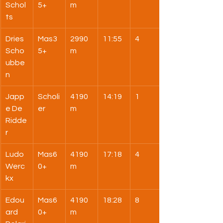
Schol
5+
m
ts
Dries 
Mas3
2990
11:55
4
Scho
5+
m
ubbe
n
Japp
Scholi
4190
14:19
1
e De 
er
m
Ridde
r
Ludo 
Mas6
4190
17:18
4
Werc
0+
m
kx
Edou
Mas6
4190
18:28
8
ard 
0+
m