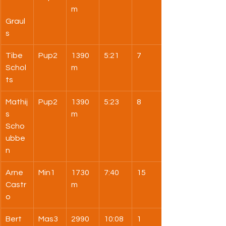
m
Graul
s
Tibe 
Pup2
1390
5:21
7
Schol
m
ts
Mathij
Pup2
1390
5:23
8
s 
m
Scho
ubbe
n
Arne 
Min1
1730
7:40
15
Castr
m
o
Bert 
Mas3
2990
10:08
1