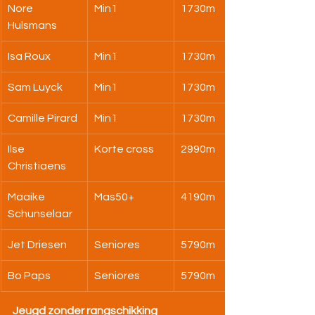
Nore 
Min1
1730m
Hulsmans
Isa Roux
Min1
1730m
Sam Luyck
Min1
1730m
Camille Pirard
Min1
1730m
Ilse 
Korte cross
2990m
Christiaens
Maaike 
Mas50+
4190m
Schunselaar
Jet Driesen
Seniores
5790m
Bo Paps
Seniores
5790m
Jeugd zonder rangschikking