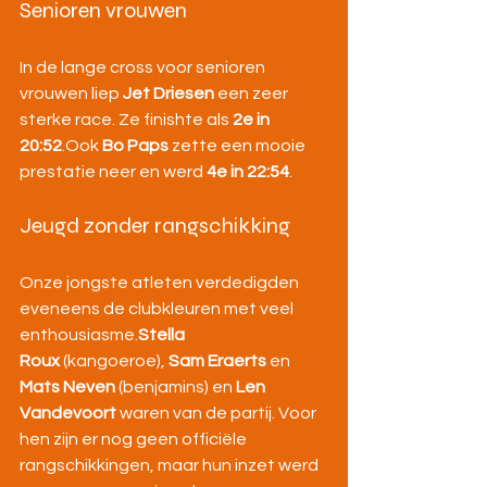
Senioren vrouwen
In de lange cross voor senioren 
vrouwen liep 
Jet Driesen
 een zeer 
sterke race. Ze finishte als 
2e in 
20:52
.Ook 
Bo Paps
 zette een mooie 
prestatie neer en werd 
4e in 22:54
.
Jeugd zonder rangschikking
Onze jongste atleten verdedigden 
eveneens de clubkleuren met veel 
enthousiasme.
Stella 
Roux
 (kangoeroe), 
Sam Eraerts
 en 
Mats Neven
 (benjamins) en 
Len 
Vandevoort
 waren van de partij. Voor 
hen zijn er nog geen officiële 
rangschikkingen, maar hun inzet werd 