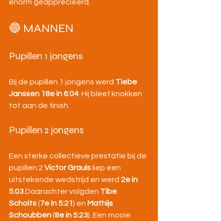
enorm geapprecieerd.
🔵 MANNEN
Pupillen 1 jongens
Bij de pupillen 1 jongens werd 
Tiebe 
Janssen
18e in 6:04
. Hij bleef knokken 
tot aan de finish.
Pupillen 2 jongens
Een sterke collectieve prestatie bij de 
pupillen 2.
Victor Grauls
 liep een 
uitstekende wedstrijd en werd 
2e in 
5:03
.Daarachter volgden 
Tibe 
Scholts
 (
7e in 5:21
) en 
Mathijs 
Schoubben
 (
8e in 5:23
). Een mooie 