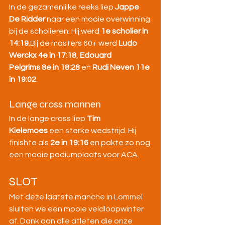
In de gezamenlijke reeks liep 
Jappe 
De Ridder
 naar een mooie overwinning 
bij de scholieren. Hij werd 
1e scholier in 
14:19
.Bij de masters 60+ werd 
Ludo 
Werckx
4e in 17:18
, 
Edouard 
Pelgrims
8e in 18:28
 en 
Rudi Neven
11e 
in 19:02
.
Lange cross mannen
In de lange cross liep 
Tim 
Kielemoes
 een sterke wedstrijd. Hij 
finishte als 
2e in 19:16
 en pakte zo nog 
een mooie podiumplaats voor ACA.
SLOT
Met deze laatste manche in Lommel 
sluiten we een mooie veldloopwinter 
af. Dank aan alle atleten die onze 