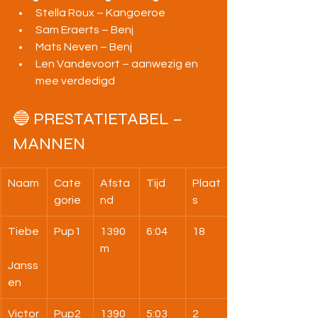
Stella Roux – Kangoeroe
Sam Eraerts – Benj
Mats Neven – Benj
Len Vandevoort – aanwezig en 
mee verdedigd
🔵 PRESTATIETABEL – 
MANNEN
Naam
Cate
Afsta
Tijd
Plaat
gorie
nd
s
Tiebe
Pup1
1390
6:04
18
m
Janss
en
Victor
Pup2
1390
5:03
2