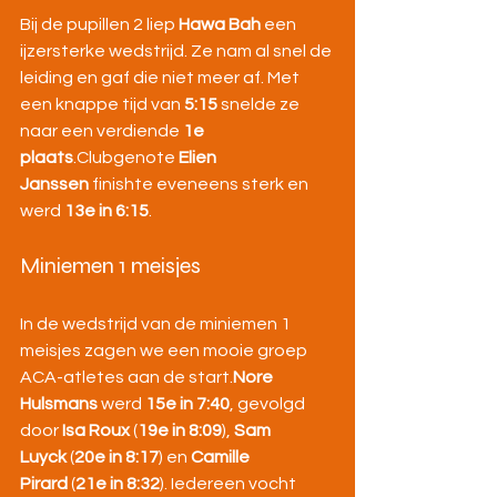
Bij de pupillen 2 liep 
Hawa Bah
 een 
ijzersterke wedstrijd. Ze nam al snel de 
leiding en gaf die niet meer af. Met 
een knappe tijd van 
5:15
 snelde ze 
naar een verdiende 
1e 
plaats
.Clubgenote 
Elien 
Janssen
 finishte eveneens sterk en 
werd 
13e in 6:15
.
Miniemen 1 meisjes
In de wedstrijd van de miniemen 1 
meisjes zagen we een mooie groep 
ACA-atletes aan de start.
Nore 
Hulsmans
 werd 
15e in 7:40
, gevolgd 
door 
Isa Roux
 (
19e in 8:09
), 
Sam 
Luyck
 (
20e in 8:17
) en 
Camille 
Pirard
 (
21e in 8:32
). Iedereen vocht 