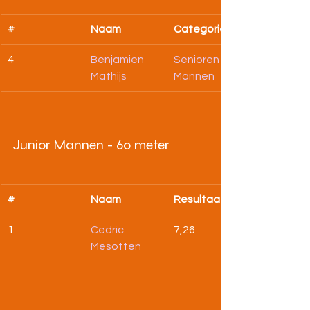
#
Naam
Categorie
4
Benjamien 
Senioren 
Mathijs
Mannen
Junior Mannen - 60 meter
#
Naam
Resultaat
1
Cedric 
7,26
Mesotten