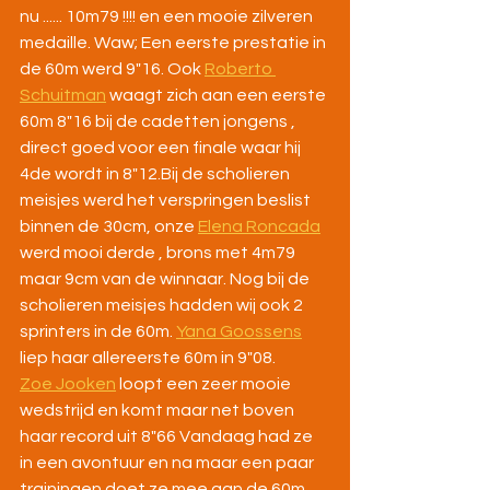
nu ...... 10m79 !!!! en een mooie zilveren 
medaille. Waw; Een eerste prestatie in 
de 60m werd 9"16. Ook 
Roberto 
Schuitman
 waagt zich aan een eerste 
60m 8"16 bij de cadetten jongens , 
direct goed voor een finale waar hij 
4de wordt in 8"12.Bij de scholieren 
meisjes werd het verspringen beslist 
binnen de 30cm, onze 
Elena Roncada
werd mooi derde , brons met 4m79 
maar 9cm van de winnaar. Nog bij de 
scholieren meisjes hadden wij ook 2 
sprinters in de 60m. 
Yana Goossens
liep haar allereerste 60m in 9"08.
Zoe Jooken
 loopt een zeer mooie 
wedstrijd en komt maar net boven 
haar record uit 8"66 Vandaag had ze 
in een avontuur en na maar een paar 
trainingen doet ze mee aan de 60m 