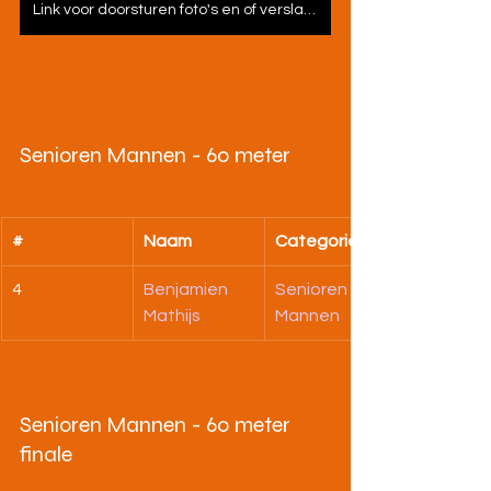
Link voor doorsturen foto's en of verslagen
Senioren Mannen - 60 meter
#
Naam
Categorie
4
Benjamien 
Senioren 
Mathijs
Mannen
Senioren Mannen - 60 meter 
finale