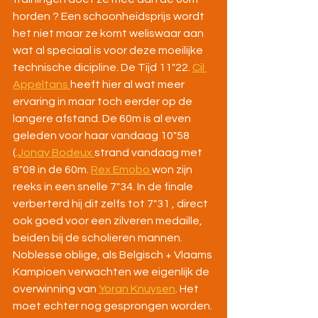
horden ? Een schoonheidsprijs wordt 
het niet maar ze komt weliswaar aan 
wat al speciaal is voor deze moeilijke 
technische dicipline. De Tijd 11"22. 
Cil 
Appeltans 
heeft hier al wat meer 
ervaring in maar toch eerder op de 
langere afstand. De 60m is al even 
geleden voor haar vandaag 10"58  
(.
Jonay Bodeux 
strand vandaag met 
8"08 in de 60m. 
Rex Emobo 
won zijn 
reeks in een snelle 7"34. In de finale 
verberterd hij dit zelfs tot 7"31 , direct 
ook goed voor een zilveren medaille, 
beiden bij de scholieren mannen.
Noblesse oblige, als Belgisch + Vlaams 
Kampioen verwachten we eigenlijk de 
overwinning van 
Yoran Knuysen
. Het 
moet echter nog gesprongen worden. 