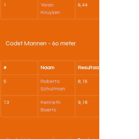
1
Yoran 
6,44
Knuysen
Cadet Mannen - 60 meter
#
Naam
Resultaat
5
Roberto 
8,16
Schuitman
13
Kenneth 
9,18
Baerts