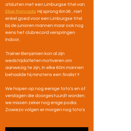
afsluiten met een Limburgse titel van
Elias Roncada
. Hij sprong 6m36 , niet 
enkel goed voor een Limburgse titel 
bij de junioren mannen maar ook nog 
eens het clubrecord verspringen 
indoor,
Trainer Benjamien kon al zijn 
wedstrijdatleten motiveren om 
aanwezig te zijn, In elke 60m mannen 
behaalde hij minstens een finalist !! 
We hopen op nog eenige foto's en of 
verslagen die doorgestuurdt worden. 
we missen zeker nog enige podia. 
Zowiezo volgen er morgen nog foto's 