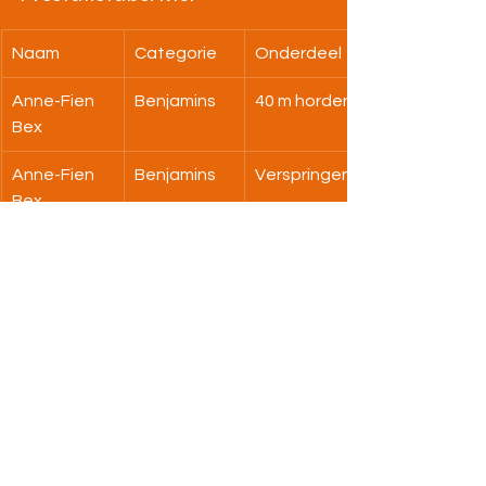
Naam
Categorie
Onderdeel
Anne-Fien 
Benjamins
40 m horden
Bex
Anne-Fien 
Benjamins
Verspringen
Bex
Anne-Fien 
Benjamins
Kogelstoten
Bex
Anne-Fien 
Benjamins
Estafette
Bex
Janne-Lien 
Pupillen
Vortex
Bex
Janne-Lien 
Pupillen
60 m sprint