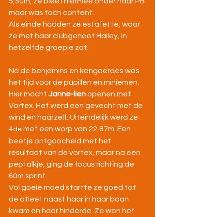
5,50m, ze bleef hiermee onder haar PB 
maar was toch content.
Als einde hadden ze estafette, waar 
ze met haar clubgenoot Hailey, in 
hetzelfde groepje zat.
Na de benjamins en kangoeroes was 
het tijd voor de pupillen en miniemen. 
Hier mocht 
Janne-lien
 openen met 
Vortex. Het werd een gevecht met de 
wind en haarzelf. Uiteindelijk werd ze 
4
 met een worp van 22,87m. Een 
de
beetje ontgoocheld met het 
resultaat van de vortex, maar na een 
peptalkje, ging de focus richting de 
60m sprint.
Vol goeie moed startte ze goed tot 
de atleet naast haar in haar baan 
kwam en haar hinderde. Ze won het 