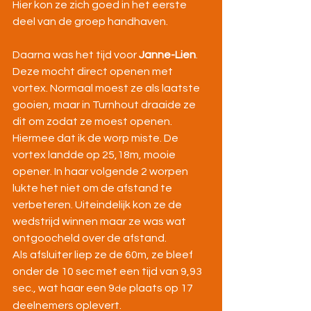
Hier kon ze zich goed in het eerste 
deel van de groep handhaven.
Daarna was het tijd voor 
Janne-Lien
. 
Deze mocht direct openen met 
vortex. Normaal moest ze als laatste 
gooien, maar in Turnhout draaide ze 
dit om zodat ze moest openen. 
Hiermee dat ik de worp miste. De 
vortex landde op 25,18m, mooie 
opener. In haar volgende 2 worpen 
lukte het niet om de afstand te 
verbeteren. Uiteindelijk kon ze de 
wedstrijd winnen maar ze was wat 
ontgoocheld over de afstand.
Als afsluiter liep ze de 60m, ze bleef 
onder de 10 sec met een tijd van 9,93 
sec., wat haar een 9
 plaats op 17 
de
deelnemers oplevert.