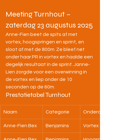
Meeting Turnhout – 
zaterdag 23 augustus 2025
Anne-Fien beet de spits af met 
vortex, hoogspringen en sprint, en 
sloot af met de 800m. Ze bleef net 
onder haar PR in vortex en haalde een 
degelijk resultaat in de sprint. Janne-
Lien zorgde voor een overwinning in 
de vortex en liep onder de 10 
seconden op de 60m.
Prestatietabel Turnhout
Naam
Categorie
Onderdeel
Anne-Fien Bex
Benjamins
Vortex
Anne-Fien Bex
Benjamins
Hoogspringen