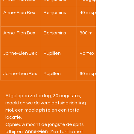
Anne-Fien Bex
Benjamins
40 m sprint
Anne-Fien Bex
Benjamins
800 m
Janne-Lien Bex
Pupillen
Vortex
Janne-Lien Bex
Pupillen
60 m sprint
Afgelopen zaterdag, 30 augustus, 
maakten we de verplaatsing richting 
Mol, een mooie piste en een toffe 
locatie.
Opnieuw mocht de jongste de spits 
afbijten, 
Anne-Fien
.  Ze startte met 