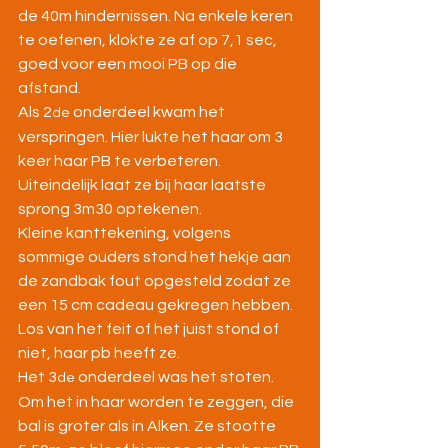
de 40m hindernissen. Na enkele keren 
te oefenen, klokte ze af op 7,1 sec, 
goed voor een mooi PB op die 
afstand.
Als 2
 onderdeel kwam het 
de
verspringen. Hier lukte het haar om 3 
keer haar PB te verbeteren. 
Uiteindelijk laat ze bij haar laatste 
sprong 3m30 optekenen.
Kleine kanttekening, volgens 
sommige ouders stond het hekje aan 
de zandbak fout opgesteld zodat ze 
een 15 cm cadeau gekregen hebben. 
Los van het feit of het juist stond of 
niet, haar pb heeft ze.
Het 3
 onderdeel was het stoten. 
de
Om het in haar worden te zeggen, die 
bal is groter als in Alken. Ze stootte 