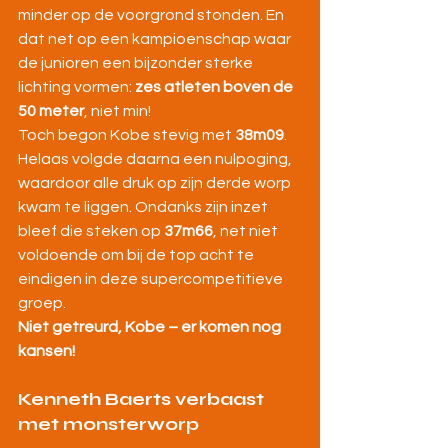
minder op de voorgrond stonden. En 
dat net op een kampioenschap waar 
de junioren een bijzonder sterke 
lichting vormen: 
zes atleten boven de 
50 meter
, niet min!
Toch begon Kobe stevig met 
38m09
. 
Helaas volgde daarna een nulpoging, 
waardoor alle druk op zijn derde worp 
kwam te liggen. Ondanks zijn inzet 
bleef die steken op 
37m66
, net niet 
voldoende om bij de top acht te 
eindigen in deze supercompetitieve 
groep.
Niet getreurd, Kobe – er komen nog 
kansen!
Kenneth Baerts verbaast 
met monsterworp