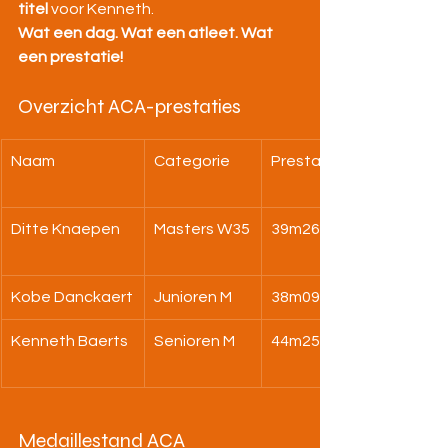
titel
 voor Kenneth.
Wat een dag. Wat een atleet. Wat 
een prestatie!
Overzicht ACA-prestaties
Naam
Categorie
Prestatie
Ditte Knaepen
Masters W35
39m26
Kobe Danckaert
Junioren M
38m09
Kenneth Baerts
Senioren M
44m25 (PR)
Medaillestand ACA