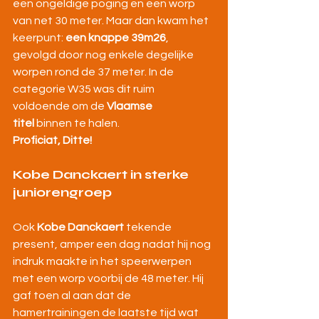
een ongeldige poging en een worp 
van net 30 meter. Maar dan kwam het 
keerpunt: 
een knappe 39m26
, 
gevolgd door nog enkele degelijke 
worpen rond de 37 meter. In de 
categorie W35 was dit ruim 
voldoende om de 
Vlaamse 
titel
 binnen te halen.
Proficiat, Ditte!
Kobe Danckaert in sterke 
juniorengroep
Ook 
Kobe Danckaert
 tekende 
present, amper een dag nadat hij nog 
indruk maakte in het speerwerpen 
met een worp voorbij de 48 meter. Hij 
gaf toen al aan dat de 
hamertrainingen de laatste tijd wat 