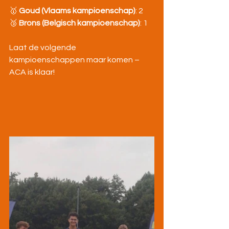
🥇 
Goud (Vlaams kampioenschap)
: 2
🥉 
Brons (Belgisch kampioenschap)
: 1
Laat de volgende 
kampioenschappen maar komen – 
ACA is klaar!