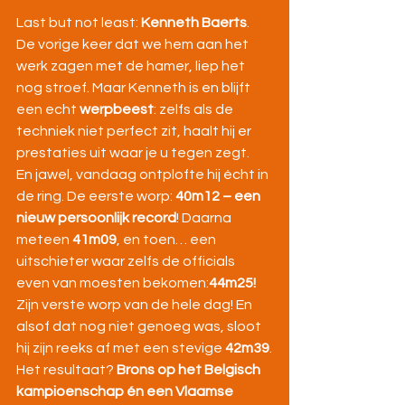
Last but not least: 
Kenneth Baerts
. 
De vorige keer dat we hem aan het 
werk zagen met de hamer, liep het 
nog stroef. Maar Kenneth is en blijft 
een echt 
werpbeest
: zelfs als de 
techniek niet perfect zit, haalt hij er 
prestaties uit waar je u tegen zegt.
En jawel, vandaag ontplofte hij écht in 
de ring. De eerste worp: 
40m12 – een 
nieuw persoonlijk record
! Daarna 
meteen 
41m09
, en toen… een 
uitschieter waar zelfs de officials 
even van moesten bekomen:
44m25! 
Zijn verste worp van de hele dag! En 
alsof dat nog niet genoeg was, sloot 
hij zijn reeks af met een stevige 
42m39
.
Het resultaat? 
Brons op het Belgisch 
kampioenschap én een Vlaamse 