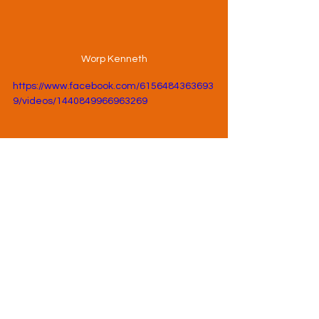
Worp Kenneth
https://www.facebook.com/6156484363693
9/videos/1440849966963269
ceremonie Kenneth
KAMPIOENSCHAPPEN
HOME
BOVENBOUW