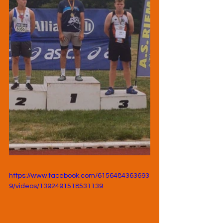
https://www.facebook.com/6156484363693
9/videos/1392491518531139