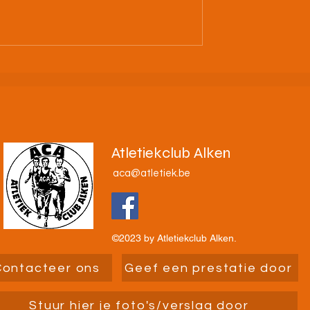
C. Alken: Vorm
4/07/26 Nacht van Alken 2
uo en ga de
🌙🧡🖤🤍
n!
Atletiekclub Alken
aca@atletiek.be
©2023 by Atletiekclub Alken.
Contacteer ons
Geef een prestatie door
Stuur hier je foto's/verslag door