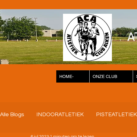
A
HOME-
ONZE CLUB
Alle Blogs
INDOORATLETIEK
PISTEATLETIEK
6 jul 2023
1 minuten om te lezen