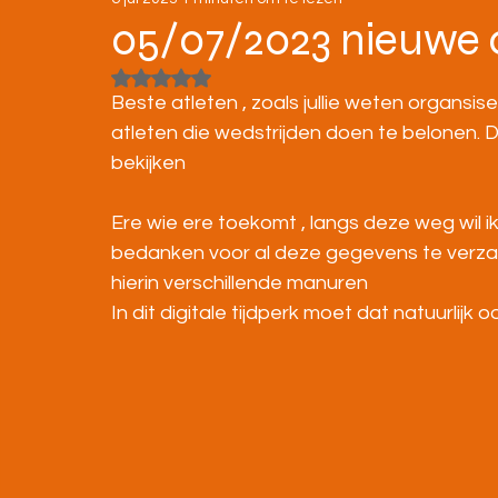
STRATENLOPEN
JEUGD/ONDERBOUW
05/07/2023 nieuwe 
Beoordeeld met NaN uit 5 sterren.
KAMPIOENSCHAPPEN
Beste atleten , zoals jullie weten organsi
atleten die wedstrijden doen te belonen. 
bekijken
Ere wie ere toekomt , langs deze weg wil 
bedanken voor al deze gegevens te verzam
hierin verschillende manuren
In dit digitale tijdperk moet dat natuurlijk o