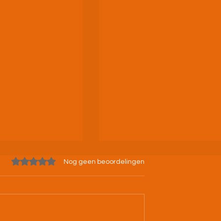
Beoordeeld met 0 uit 5 sterren.
Nog geen beoordelingen