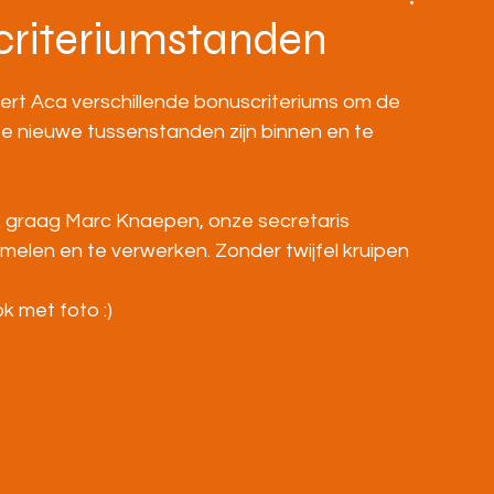
BOVENBOUW
MASTERS
HOME
criteriumstanden
seert Aca verschillende bonuscriteriums om de 
De nieuwe tussenstanden zijn binnen en te 
ik graag Marc Knaepen, onze secretaris  
elen en te verwerken. Zonder twijfel kruipen 
ok met foto :)