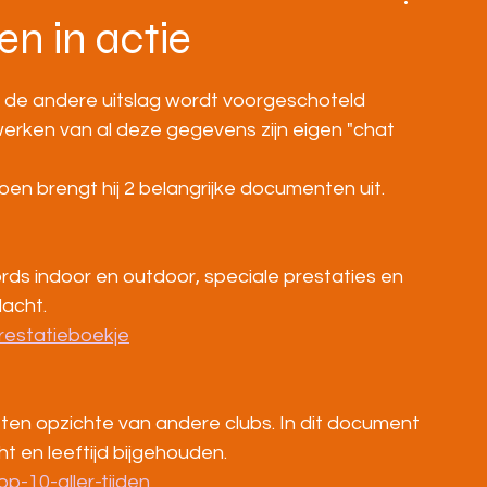
BOVENBOUW
MASTERS
HOME
en in actie
a de andere uitslag wordt voorgeschoteld
erken van al deze gegevens zijn eigen "chat 
en brengt hij 2 belangrijke documenten uit.
rds indoor en outdoor, speciale prestaties en 
lacht.
restatieboekje
 ten opzichte van andere clubs. In dit document 
t en leeftijd bijgehouden.
p-10-aller-tijden