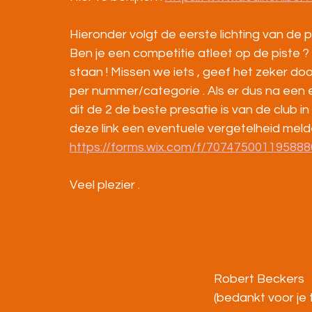
Hieronder volgt de eerste lichting van de 
Ben je een competitie atleet op de piste ? K
staan ! Missen we iets , geef het zeker do
per nummer/categorie . Als er dus na een e
dit de 2 de beste presatie is van de club in
deze link een eventuele vergetelheid meld
https://forms.wix.com/f/70747500119588
Veel plezier .
Robert Beckers 
(bedankt voor je 