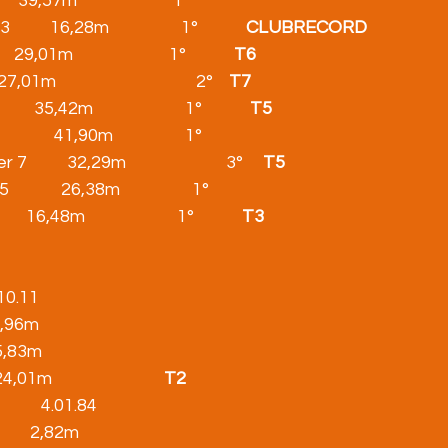
39,57m                        1°
     16,28m                  1°            
CLUBRECORD
,01m                        1°            
T6
,01m                                   2°    
T7
  35,42m                       1°            
T5
         41,90m                  1°
       32,29m                         3°     
T5
         26,38m                  1°
16,48m                       1°            
T3
  10.11
    2,96m
     5,83m
  24,01m                            
T2
          4.01.84
             2,82m