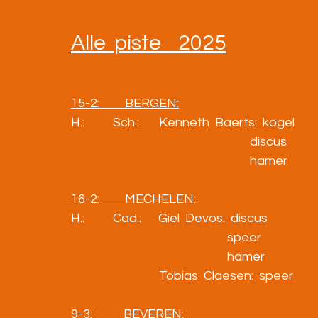
Alle  piste    2025
15-2:         BERGEN:
H.:          Sch.:       Kenneth  Baerts:  kogel            
                                                               discus       
                                                               hamer     
16-2:         MECHELEN:
H.:          Cad.:      Giel  Devos:  discus                
                                                       speer              
                                                       hamer             
                               Tobias  Claesen:  speer     
9-3:           BEVEREN: