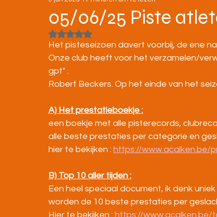
STRATENLOPEN
JEUGD/ONDERBOUW
05/06/25 Piste atlet
Beoordeeld met NaN uit 5 sterren.
KAMPIOENSCHAPPEN
Het pisteseizoen davert voorbij, de ene n
Onze club heeft voor het verzamelen/verw
gpt" .
Robert Beckers. Op het einde van het seizo
A) Het prestatieboekje :
een boekje met alle pisterecords, clubreco
alle beste prestaties per categorie en ges
hier te bekijken : 
https://www.acalken.be/p
B) Top 10 aller tijden :
Een heel speciaal document, ik denk uniek
worden de 10 beste prestaties per geslach
Hier te bekijken : 
https://www.acalken.be/to