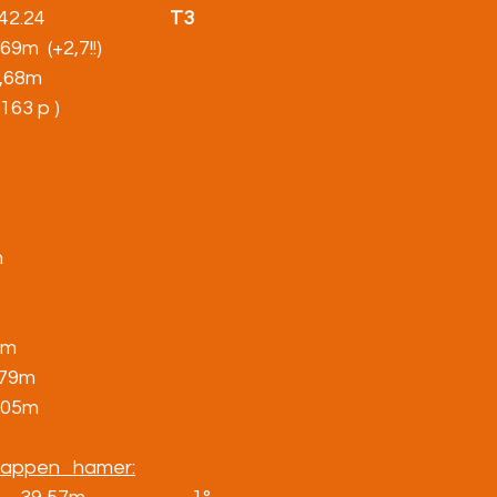
.42.24                            
T3
     4,69m  (+2,7!!)
    8,68m
2.163 p )
m
,17m
 3,79m
  21,05m
chappen   hamer: