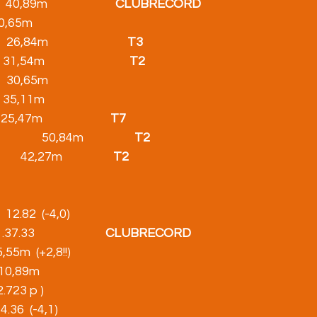
      40,89m                        
CLUBRECORD
   20,65m
26,84m                            
T3
54m                              
T2
      30,65m
        35,11m
    25,47m                        
T7
          50,84m                  
T2
           42,27m                  
T2
    12.82  (-4,0)
 1.37.33                         
CLUBRECORD
       5,55m  (+2,8!!)
      10,89m
    2.723 p )
   14.36  (-4,1)