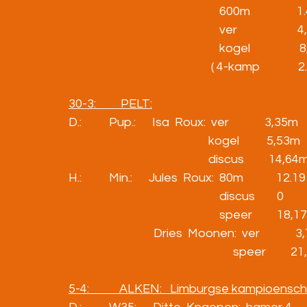
                                                       600m                 1
                                                       ver                 
                                                       kogel              
( 4-kamp              
30-3:         PELT:
D.:          Pup.:      Isa  Roux:  ver             3,35m
                                                   kogel          5,53m
                                                   discus         14,64
H.:          Min.:      Jules  Roux:  80m            12.19
                                                       discus        0
                                                       speer         18
                               Dries  Moonen:  ver            
                                                            speer       
5-4:           ALKEN:   Limburgse kampioens