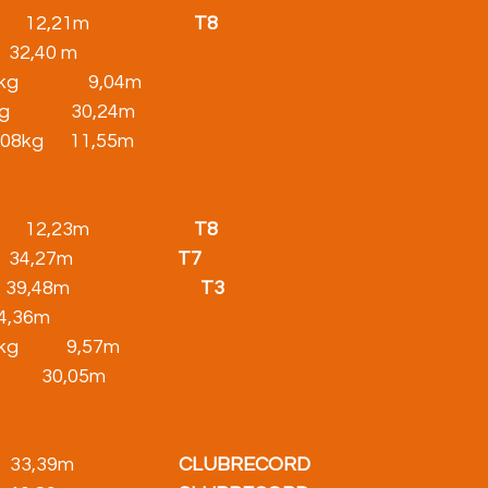
  12,21m                        
T8
         32,40 m
                9,04m
er600g              30,24m
gewicht9,08kg      11,55m
  12,23m                        
T8
      34,27m                        
T7
,48m                              
T3
   24,36m
g           9,57m
s1kg          30,05m
33,39m                        
CLUBRECORD