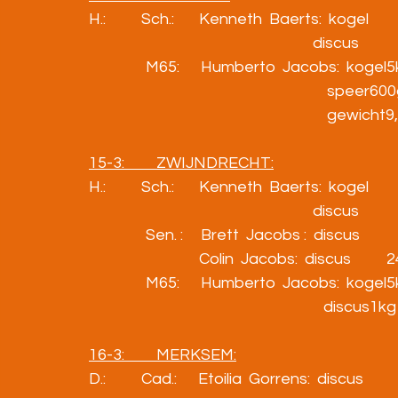
H.:          Sch.:       Kenneth  Baerts:  kogel            
                                                               discus    
                M65:      Humberto  Jacobs:  kogel5kg
                                                                   spe
                                                                   
15-3:         ZWIJNDRECHT:
H.:          Sch.:       Kenneth  Baerts:  kogel            
                                                               discus       
                Sen. :     Brett  Jacobs :  discus            39
                               Colin  Jacobs:  discus       
                M65:      Humberto  Jacobs:  kogel5k
                                                                  discu
16-3:         MERKSEM:
D.:          Cad.:      Etoilia  Gorrens:  discus            