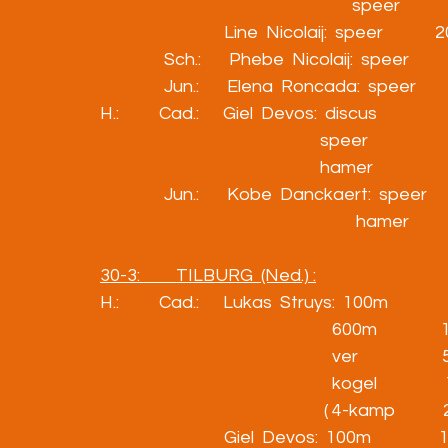
                                                               speer        
                               Line  Nicolaij:  speer          
                Sch.:       Phebe  Nicolaij:  speer            
                Jun.:       Elena  Roncada:  speer         31,
H.:          Cad.:      Giel  Devos:  discus              
                                                       speer             
                                                       hamer               
                Jun.:       Kobe  Danckaert:  speer          
                                                                hamer      
30-3:         TILBURG  (Ned.) :
H.:          Cad.:      Lukas  Struys:  100m             
                                                          600m               
                                                          ver              
                                                          kogel           
                                                        ( 4-kamp        
                               Giel  Devos:  100m              