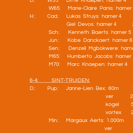
D.:          W35:      Ditte  Knaepen:  hamer 4          
                W65:      Marie-Claire  Panis:  hamer 3     
H.:          Cad.:      Lukas  Struys:  hamer 4             29
                               Giel  Devos:  hamer 4             27
                Sch.:       Kenneth  Baerts:  hamer 5        
                Jun.:       Kobe  Danckaert:  hamer 6     
                Sen.:       Denzell  Mgbokwere:  hamer 7   
                M65:      Humberto  Jacobs:  hamer 5    
                M70:      Marc  Knaepen:  hamer 4           
6-4:           SINT-TRUIDEN:
D.:          Pup.:      Janne-Lien  Bex:  60m         
                                                                ver          
                                                                kogel     
                                                                vortex      
                Min.:      Margaux  Aerts:  1.000m        
                                                               ver            