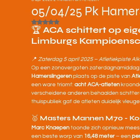
STRATENLOPEN
JEUGD/ONDERBOUW
05/04/25 Pk Hamers
Beoordeeld met NaN uit 5 sterren.
KAMPIOENSCHAPPEN
🏆 
ACA schittert op ei
Limburgs Kampioensc
📍 
Zaterdag 5 april 2025 – Atletiekpiste Al
Op een zonovergoten zaterdagnamiddag 
Hamerslingeren
 plaats op de piste van 
Atl
een ware triomf: 
acht ACA-atleten
 kroonde
verscheidene anderen behaalden schittere
thuispubliek gaf de atleten duidelijk vleugel
🥇 
Masters Mannen M70 - Kog
Marc Knaepen
 toonde zich opnieuw meeste
een beste worp van 
16,48 meter
 – een 
per