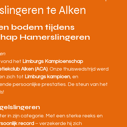
BOVENBOUW
MASTERS
HOME
lingeren te Alken
gen bodem tijdens 
hap Hamerslingeren
ken
vond het 
Limburgs Kampioenschap 
etiekclub Alken (ACA)
. Onze thuiswedstrijd werd 
n zich tot 
Limburgs kampioen
, en 
nde persoonlijke prestaties. De steun van het 
s!
elslingeren
r in zijn categorie. Met een sterke reeks en 
soonlijk record
 – verzekerde hij zich 