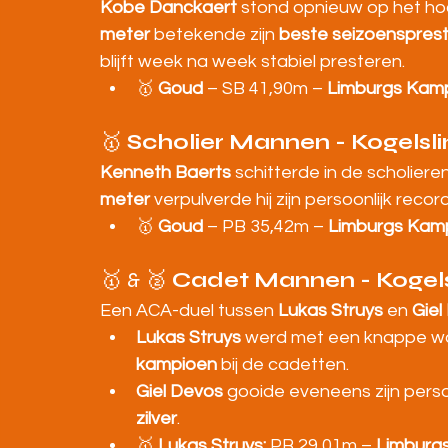
Kobe Danckaert
 stond opnieuw op het hoo
meter
 betekende zijn 
beste seizoensprest
blijft week na week stabiel presteren.
🥇 
Goud
 – SB 41,90m – 
Limburgs Kamp
🥇 
Scholier Mannen - Kogelsl
Kenneth Baerts
 schitterde in de scholier
meter
 verpulverde hij zijn persoonlijk reco
🥇 
Goud
 – PB 35,42m – 
Limburgs Kamp
🥇 & 🥈 
Cadet Mannen - Kogels
Een ACA-duel tussen 
Lukas Struys
 en 
Giel
Lukas Struys
 werd met een knappe wo
kampioen
 bij de cadetten.
Giel Devos
 gooide eveneens zijn perso
zilver
.
🥇 
Lukas Struys:
 PB 29,01m – 
Limburg