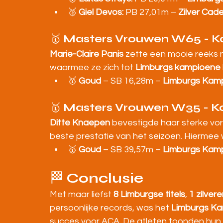
🥈 
Giel Devos:
 PB 27,01m – 
Zilver Cad
🥇 
Masters Vrouwen W65 - Ko
Marie-Claire Panis
 zette een mooie reeks 
waarmee ze zich tot 
Limburgs kampioene
🥇 
Goud
 – SB 16,28m – 
Limburgs Kam
🥇 
Masters Vrouwen W35 - Ko
Ditte Knaepen
 bevestigde haar sterke vo
beste prestatie van het seizoen. Hiermee 
🥇 
Goud
 – SB 39,57m – 
Limburgs Kam
🏁 
Conclusie
Met maar liefst 
8 Limburgse titels
, 
1 zilver
persoonlijke records, was het 
Limburgs Ka
succes voor ACA. De atleten toonden hun i