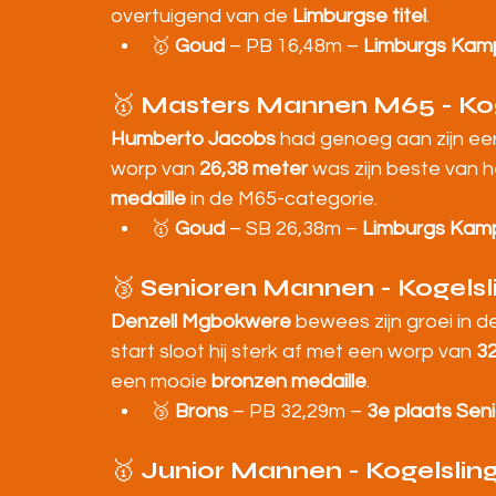
overtuigend van de 
Limburgse titel
.
🥇 
Goud
 – PB 16,48m – 
Limburgs Kam
🥇 
Masters Mannen M65 - Kog
Humberto Jacobs
 had genoeg aan zijn eer
worp van 
26,38 meter
 was zijn beste van
medaille
 in de M65-categorie.
🥇 
Goud
 – SB 26,38m – 
Limburgs Kam
🥉 
Senioren Mannen - Kogelsl
Denzell Mgbokwere
 bewees zijn groei in 
start sloot hij sterk af met een worp van 
32
een mooie 
bronzen medaille
.
🥉 
Brons
 – PB 32,29m – 
3e plaats Sen
🥇 
Junior Mannen - Kogelslin