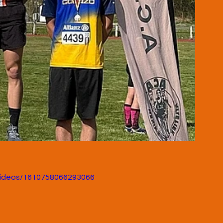
videos/1610758066293066