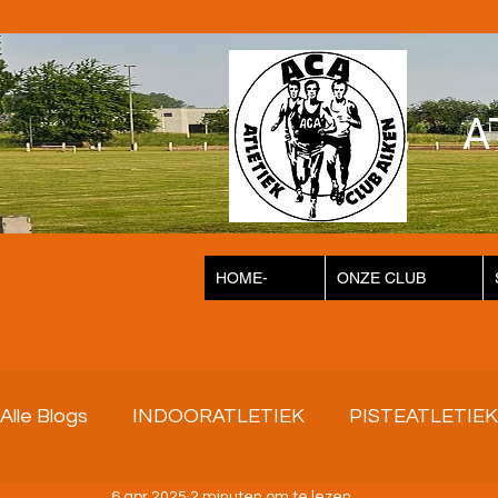
A
HOME-
ONZE CLUB
Alle Blogs
INDOORATLETIEK
PISTEATLETIEK
6 apr 2025
2 minuten om te lezen