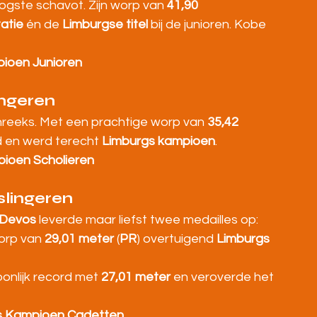
gste schavot. Zijn worp van 
41,90 
atie
 én de 
Limburgse titel
 bij de junioren. Kobe 
ioen Junioren
ingeren
enreeks. Met een prachtige worp van 
35,42 
rd en werd terecht 
Limburgs kampioen
.
ioen Scholieren
lingeren
 Devos
 leverde maar liefst twee medailles op:
rp van 
29,01 meter
 (
PR
) overtuigend 
Limburgs 
onlijk record met 
27,01 meter
 en veroverde het 
s Kampioen Cadetten