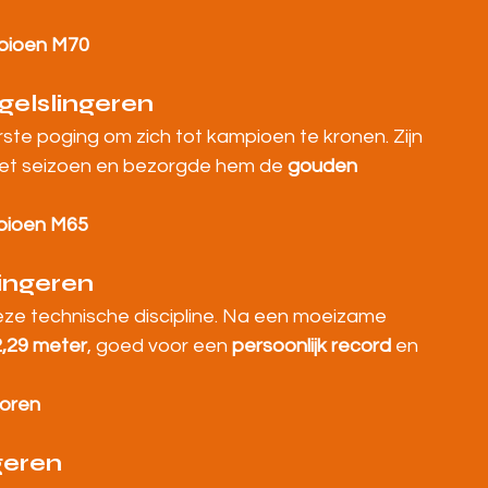
pioen M70
elslingeren
ste poging om zich tot kampioen te kronen. Zijn 
 het seizoen en bezorgde hem de 
gouden 
pioen M65
ingeren
deze technische discipline. Na een moeizame 
,29 meter
, goed voor een 
persoonlijk record
 en 
ioren
geren