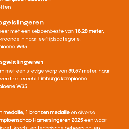
etten
gelslingeren
neer met een seizoenbeste van 
16,28 meter
, 
 kroonde in haar leeftijdscategorie.
pioene W65
gelslingeren
rm met een stevige worp van 
39,57 meter
, haar 
werd ze terecht 
Limburgs kampioene
.
pioene W35
en medaille
, 
1 bronzen medaille
 en diverse 
mpioenschap Hamerslingeren 2025
 een waar 
nzet, kracht en technische beheersing, en 