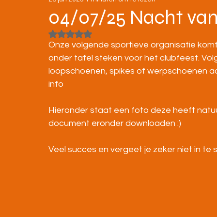
STRATENLOPEN
JEUGD/ONDERBOUW
04/07/25 Nacht van
Beoordeeld met NaN uit 5 sterren.
KAMPIOENSCHAPPEN
Onze volgende sportieve organisatie komt
onder tafel steken voor het clubfeest. Vol
loopschoenen, spikes of werpschoenen aan 
info
Hieronder staat een foto deze heeft natuur
document eronder downloaden :)
Veel succes en vergeet je zeker niet in te sc