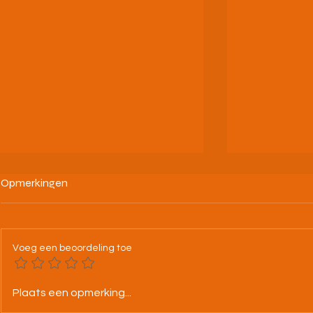
Opmerkingen
Voeg een beoordeling toe
25-07-26 BK alle categorieën
Tweeloop A.
Plaats een opmerking...
Leuven
jouw droomd