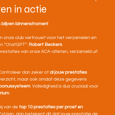
BOVENBOUW
MASTERS
HOME
en in actie
s blijven binnenstromen!
en onze club vertrouwt voor het verzamelen en 
en "ChatGPT": 
Robert Beckers
.
prestaties van onze ACA-atleten, verzameld uit 
Controleer dan zeker of 
al jouw prestaties 
 overzicht, maar ook omdat deze gegevens 
 bonussysteem
. Volledigheid is dus cruciaal voor 
erium
.
j van de 
top 10 prestaties per proef en 
2
 staan, dan betekent dit dat jouw prestatie de 