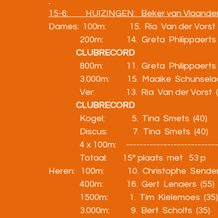
15-6:         HUIZINGEN:   Beker van Vlaande
Dames:  100m:            15.  Ria  Van der Vorst  (75) 
                200m:            14.  Greta  Philippaerts  (6
CLUBRECORD
                800m:            11.  Greta  Philippaerts  (
                3.000m:         15.  Maaike  Schunselaar  (50)
                Ver:                13.  Ria  Van der Vorst  (
CLUBRECORD
                Kogel:              5.  Tina  Smets  (40)       
                Discus:             7.  Tina  Smets  (40)       
                4 x 100m:     ------------------------
                Totaal:        15° plaats  met   53 p
Heren:   100m:            10.  Christophe  Senden  (40
                400m:            16.  Gert  Lenaers  (55)      
                1500m:           1.  Tim  Kielemoes  (35)    
                3.000m:           9.  Bert  Scholts  (35)      