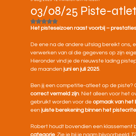
STRATENLOPEN
JEUGD/ONDERBOUW
03/08/25 Piste-atlet
Beoordeeld met NaN uit 5 sterren.
KAMPIOENSCHAPPEN
Het pisteseizoen raast voorbij – prestatie
De ene na de andere uitslag bereikt ons, 
verwerken van al die gegevens op zijn eig
Hieronder vind je de nieuwste lading piste
de maanden 
juni en juli 2025
.
Ben jij een competitie-atleet op de piste? 
correct vermeld zijn
. Niet alleen voor het
gebruikt worden voor de 
opmaak van het
een 
juiste berekening binnen het pistecrit
Robert houdt bovendien een klassement bi
categorie
. Zie je bij je naam bijvoorbeeld 
T