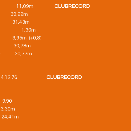
         11,09m                  
CLUBRECORD
1,5           39,22m
700            31,43m
               1,30m
                   3,95m  (+0,8)
 1               30,78m
r 600            30,77m
.76                         
CLUBRECORD
   9.90
       3,30m
        24,41m