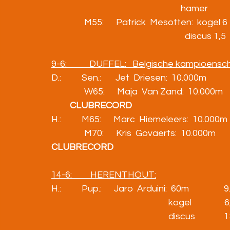
                                                               hamer       
                M55:      Patrick  Mesotten:  kogel 6  
                                                                 discus 
9-6:           DUFFEL:   Belgische kampioen
D.:          Sen.:       Jet  Driesen:  10.000m            35.4
                W65:      Maja  Van Zand:  10.000m          
CLUBRECORD
H.:          M65:      Marc  Hiemeleers:  10.000m          
                M70:      Kris  Govaerts:  10.000m       50.42.8
CLUBRECORD
14-6:         HERENTHOUT:
H.:          Pup.:      Jaro  Arduini:  60m                 
                                                         kogel            
                                                         discus          