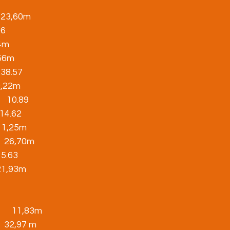
    23,60m
16
,44m
28,56m
 3.38.57
   29,22m
    10.89
     14.62
       1,25m
         26,70m
  15.63
     21,93m
       11,83m
         32,97 m