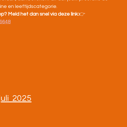
pline en leeftijdscategorie.
p? Meld het dan snel via deze link:
👉 
86648
juli  2025