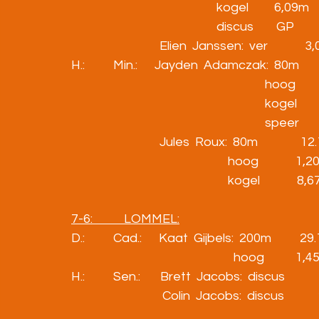
                                                   kogel         6,09m
                                                   discus        GP
                               Elien  Janssen:  ver            
H.:          Min.:      Jayden  Adamczak:  80m         1
                                                                    hoog  
                                                                    kogel  
                                                                    speer
                               Jules  Roux:  80m               1
                                                       hoog             1
                                                       kogel             8
7-6:           LOMMEL:
D.:          Cad.:      Kaat  Gijbels:  200m          29
                                                         hoog           1
H.:          Sen.:       Brett  Jacobs:  discus          
                                Colin  Jacobs:  discus       