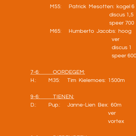
                M55:      Patrick  Mesotten:  kogel 6      
                                                                 discus 
                                                                 speer 
                M65:      Humberto  Jacobs:  hoog       
                                                                   ver     
                                                                   discus
                                                                   spee
7-6:           OORDEGEM:
H.:          M35:      Tim  Kielemoes:  1500m          4.12
9-6:           TIENEN:
D.:          Pup.:      Janne-Lien  Bex:  60m           
                                                                ver          
                                                                vortex   