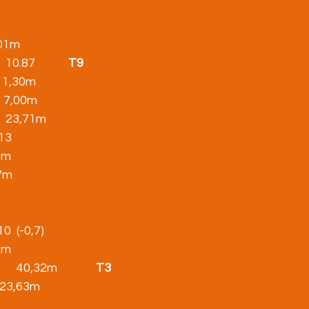
 3,01m
0.87            
T9
       1,30m
       7,00m
         23,71m
2.13
,20m
,67m
.10  (-0,7)
,45m
        40,32m
              T3
     23,63m