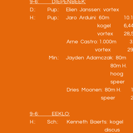
9-6:           DIEPENBEEK:
D.:          Pup.:      Elien  Janssen:  vortex        
H.:          Pup.:      Jaro  Arduini:  60m            10.
                                                         kogel           6
                                                         vortex         
                               Arne  Castro: 1.000m          
                                                       vortex           
                Min.:      Jayden  Adamczak:  80m     
                                                                    80m H.
                                                                    hoog  
                                                                    speer
                               Dries  Moonen:  80m H.      
                                                            speer        
9-6:           EEKLO:
H.:          Sch.:       Kenneth  Baerts:  kogel       
                                                               discus    