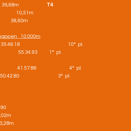
     39,68m                        
T4
             10,51m
1,5           38,60m
schappen   10.000m
6.18                                         10°  pl.
         55.34.93          1°  pl.          
      41.57.86                            4°  pl.
0                                 3°  pl.             
9.90
    6,02m
    13,28m