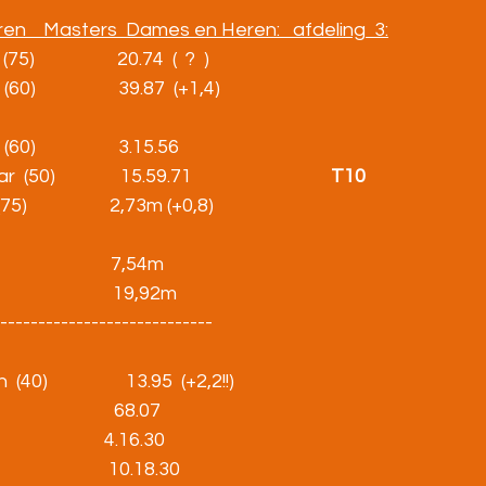
ren    Masters  Dames en Heren:   afdeling  3:
                  20.74  (  ?  )
0)                   39.87  (+1,4)        
60)                   3.15.56 
               15.59.71                                
T10
75)                   2,73m (+0,8)        
                        7,54m
                        19,92m
-------------------------------
)                  13.95  (+2,2!!)
                      68.07
                    4.16.30
                       10.18.30 