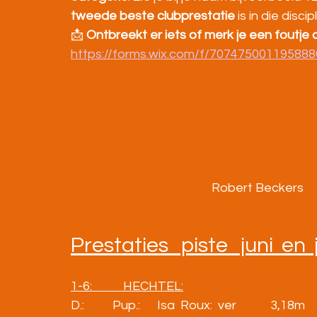
tweede beste clubprestatie
 is in die disci
📩 
Ontbreekt er iets of merk je een foutje o
https://forms.wix.com/f/70747500119588
Robert Beckers
Prestaties   piste   juni  en  
1-6:           HECHTEL:
D.:          Pup.:      Isa  Roux:  ver            3,18m