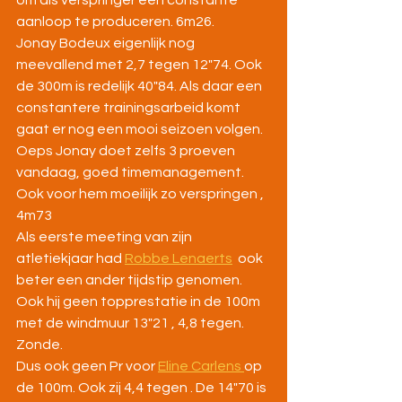
om als verspringer een constante 
aanloop te produceren. 6m26.
Jonay Bodeux eigenlijk nog 
meevallend met 2,7 tegen 12"74. Ook 
de 300m is redelijk 40"84. Als daar een 
constantere trainingsarbeid komt 
gaat er nog een mooi seizoen volgen.
Oeps Jonay doet zelfs 3 proeven 
vandaag, goed timemanagement. 
Ook voor hem moeilijk zo verspringen , 
4m73
Als eerste meeting van zijn 
atletiekjaar had 
Robbe Lenaerts
  ook 
beter een ander tijdstip genomen. 
Ook hij geen topprestatie in de 100m 
met de windmuur 13"21 , 4,8 tegen. 
Zonde.
Dus ook geen Pr voor 
Eline Carlens 
op 
de 100m. Ook zij 4,4 tegen . De 14"70 is 