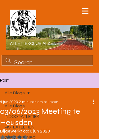
ATLETIEKCLUB ALKEN
Post
Alle Blogs
4 jun 2023
2 minuten om te lezen
Alle Blogs
03/06/2023 Meeting te
INDOORATLETIEK
Heusden
PISTEATLETIEK
Bijgewerkt op:
6 jun 2023
Beoordeeld met NaN uit 5 sterren.
OFFICIELE INFO