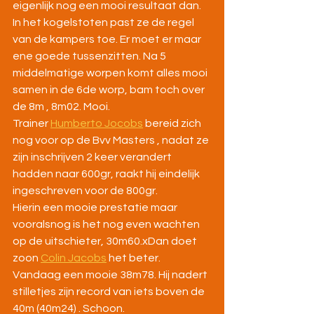
eigenlijk nog een mooi resultaat dan. 
In het kogelstoten past ze de regel 
van de kampers toe. Er moet er maar 
ene goede tussenzitten. Na 5 
middelmatige worpen komt alles mooi 
samen in de 6de worp, bam toch over 
de 8m , 8m02. Mooi.
Trainer 
Humberto Jocobs
 bereid zich 
nog voor op de Bvv Masters , nadat ze 
zijn inschrijven 2 keer verandert 
hadden naar 600gr, raakt hij eindelijk 
ingeschreven voor de 800gr.
Hierin een mooie prestatie maar 
vooralsnog is het nog even wachten 
op de uitschieter, 30m60.xDan doet 
zoon 
Colin Jacobs
 het beter. 
Vandaag een mooie 38m78. Hij nadert 
stilletjes zijn record van iets boven de 
40m (40m24) . Schoon.