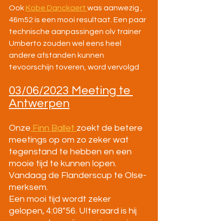
Ook 
Kobe Danckaert 
was aanwezig , 
46m52 is een mooi resultaat. Een paar 
technische aanpassingen olv trainer 
Umberto zouden wel eens heel 
andere afstanden kunnen 
tevoorschijn toveren, word vervolgd
03/06/2023 Meeting te 
Antwerpen
Onze
 Finn Ballet 
zoekt de betere 
meetings op om zo zeker wat 
tegenstand te hebben en een 
mooie tijd te kunnen lopen. 
Vandaag de Flanderscup te Olse-
merksem.
Een mooi tijd wordt zeker 
gelopen, 4:08"56. UIteraard is hij 