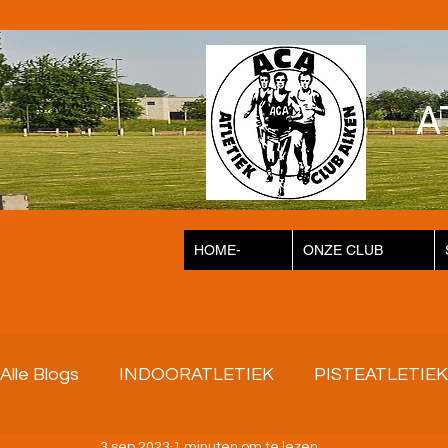
A
HOME-
ONZE CLUB
Alle Blogs
INDOORATLETIEK
PISTEATLETIEK
3 sep 2023
1 minuten om te lezen