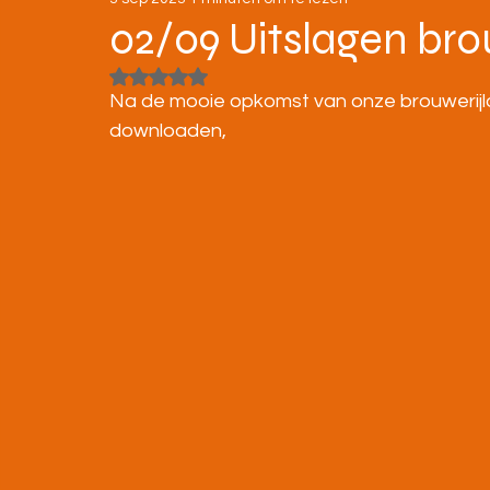
STRATENLOPEN
JEUGD/ONDERBOUW
02/09 Uitslagen bro
Beoordeeld met NaN uit 5 sterren.
KAMPIOENSCHAPPEN
Na de mooie opkomst van onze brouwerijloo
downloaden,