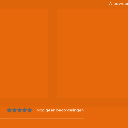
Alles wee
Beoordeeld met 0 uit 5 sterren.
Nog geen beoordelingen