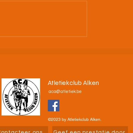
C. Alken: Vorm
4/07/26 Nacht van Alken 2
uo en ga de
🌙🧡🖤🤍
n!
Atletiekclub Alken
aca@atletiek.be
©2023 by Atletiekclub Alken.
Contacteer ons
Geef een prestatie door