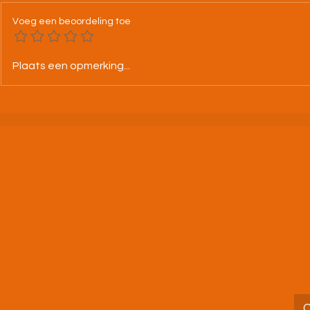
Voeg een beoordeling toe
25-07-26 BK alle categorieën
Tweeloop A.
Plaats een opmerking...
Leuven
jouw droomd
uitdaging aa