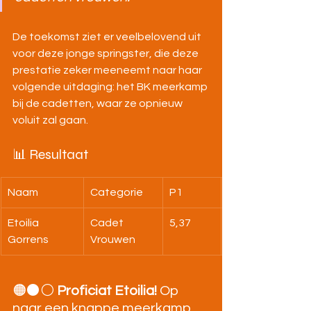
De toekomst ziet er veelbelovend uit 
voor deze jonge springster, die deze 
prestatie zeker meeneemt naar haar 
volgende uitdaging: het BK meerkamp 
bij de cadetten, waar ze opnieuw 
voluit zal gaan.
📊 Resultaat
Naam
Categorie
P1
Etoilia 
Cadet 
5,37
Gorrens
Vrouwen
🟠⚫⚪ 
Proficiat Etoilia!
 Op 
naar een knappe meerkamp 