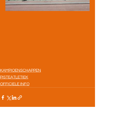
KAMPIOENSCHAPPEN
PISTEATLETIEK
OFFICIELE INFO
Alles weergeven
Recente blogposts