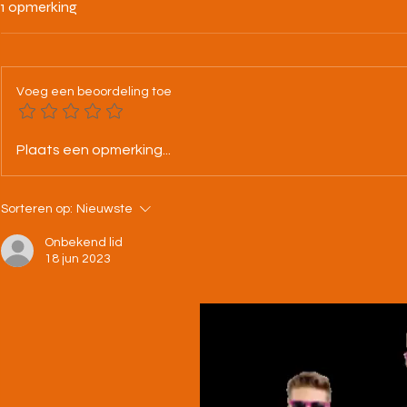
1 opmerking
Voeg een beoordeling toe
25-07-26 BK alle categorieën
4/07/26 Nac
Plaats een opmerking...
Leuven
🌙🧡🖤🤍
Sorteren op:
Nieuwste
Onbekend lid
18 jun 2023