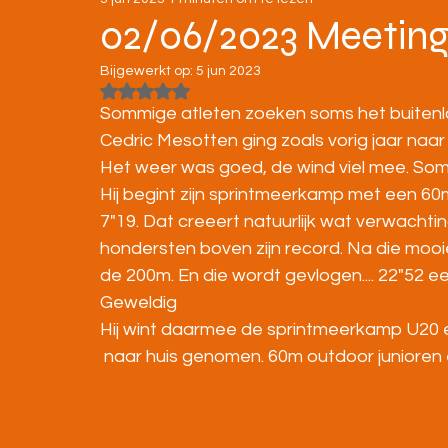
STRATENLOPEN
JEUGD/ONDERBOUW
02/06/2023 Meeting
Bijgewerkt op:
5 jun 2023
KAMPIOENSCHAPPEN
Beoordeeld met NaN uit 5 sterren.
Sommige atleten zoeken soms het buitenla
Cedric Mesotten ging zoals vorig jaar na
Het weer was goed, de wind viel mee. Som
Hij begint zijn sprintmeerkamp met een 60
7"19. Dat creeert natuurlijk wat verwachtin
hondersten boven zijn record. Na die mooi
de 200m. En die wordt gevlogen.... 22"52 een
Geweldig
Hij wint daarmee de sprintmeerkamp U20 e
 naar huis genomen. 60m outdoor junioren