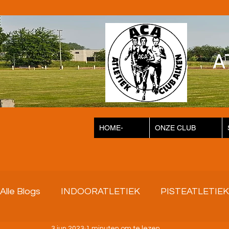
A
HOME-
ONZE CLUB
Alle Blogs
INDOORATLETIEK
PISTEATLETIEK
3 jun 2023
1 minuten om te lezen