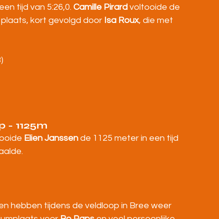
en tijd van 5:26,0. 
Camille Pirard
 voltooide de 
plaats, kort gevolgd door 
Isa Roux
, die met 
)
p - 1125m
ooide 
Elien Janssen
 de 1125 meter in een tijd 
aalde.
ken hebben tijdens de veldloop in Bree weer 
iumplaats voor 
Bo Paps
 en veel persoonlijke 