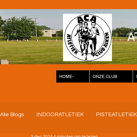
A
HOME-
ONZE CLUB
Alle Blogs
INDOORATLETIEK
PISTEATLETIEK
3 dec 2024
4 minuten om te lezen