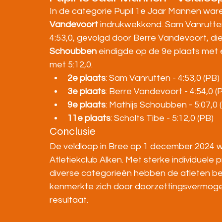
In de categorie Pupil 1e Jaar Mannen ware
Vandevoort
 indrukwekkend. Sam Vanrutten
4:53,0, gevolgd door Berre Vandevoort, die a
Schoubben
 eindigde op de 9e plaats met e
met 5:12,0.
2e plaats
: Sam Vanrutten - 4:53,0 (PB)
3e plaats
: Berre Vandevoort - 4:54,0 (
9e plaats
: Mathijs Schoubben - 5:07,0 
11e plaats
: Scholts Tibe - 5:12,0 (PB)
Conclusie
De veldloop in Bree op 1 december 2024 w
Atletiekclub Alken. Met sterke individuele 
diverse categorieën hebben de atleten bew
kenmerkte zich door doorzettingsvermogen,
resultaat.