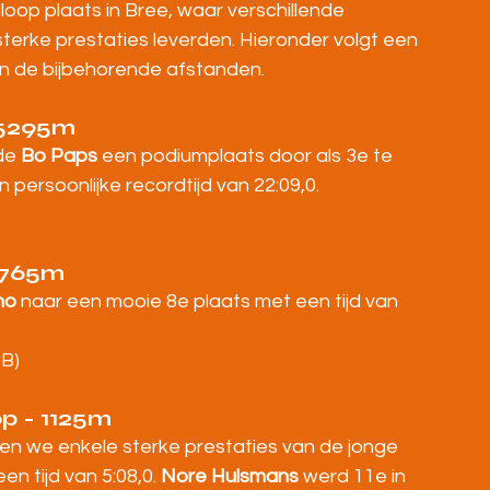
op plaats in Bree, waar verschillende 
sterke prestaties leverden. Hieronder volgt een 
en de bijbehorende afstanden.
 5295m
de 
Bo Paps
 een podiumplaats door als 3e te 
 persoonlijke recordtijd van 22:09,0.
 3765m
no
 naar een mooie 8e plaats met een tijd van 
PB)
op - 1125m
en we enkele sterke prestaties van de jonge 
een tijd van 5:08,0. 
Nore Hulsmans
 werd 11e in 