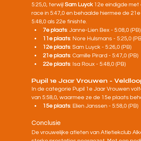
5:25,0, terwijl 
Sam Luyck
 12e eindigde met e
race in 5:47,0 en behaalde hiermee de 21e 
5:48,0 als 22e finishte.
7e plaats
: Janne-Lien Bex - 5:08,0 (PB)
11e plaats
: Nore Hulsmans - 5:25,0 (PB
12e plaats
: Sam Luyck - 5:26,0 (PB)
21e plaats
: Camille Pirard - 5:47,0 (PB)
22e plaats
: Isa Roux - 5:48,0 (PB)
Pupil 1e Jaar Vrouwen - Veldloo
In de categorie Pupil 1e Jaar Vrouwen volt
van 5:58,0, waarmee ze de 15e plaats beh
15e plaats
: Elien Janssen - 5:58,0 (PB)
Conclusie
De vrouwelijke atleten van Atletiekclub Al
sterke prestaties neergezet. Met een pod