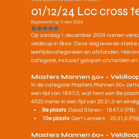
STRATENLOPEN
JEUGD/ONDERBOUW
01/12/24 Lcc cross t
Bijgewerkt op:
5 dec 2024
KAMPIOENSCHAPPEN
Beoordeeld met NaN uit 5 sterren.
Op zondag 1 december 2024 namen verschi
veldloop in Bree. Deze dag leverde sterke p
leeftijdscategorieën en afstanden. Hieron
categorie, inclusief gelopen afstanden en 
Masters Mannen 50+ - Veldloo
In de categorie Masters Mannen 50+ zette
een tijd van 18:47,0, wat hem een 8e plaat
4420 meter in een tijd van 20:31,0 en eindig
8e plaats
: David Stijnen - 18:47,0 (PB)
10e plaats
: Gert Lenaers - 20:31,0 (PB)
Masters Mannen 60+ - Veldloo