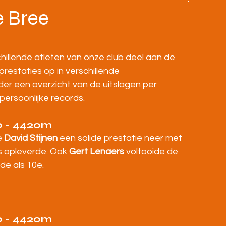
BOVENBOUW
MASTERS
HOME
e Bree
llende atleten van onze club deel aan de 
restaties op in verschillende 
der een overzicht van de uitslagen per 
persoonlijke records.
p - 4420m
 
David Stijnen
 een solide prestatie neer met 
s opleverde. Ook 
Gert Lenaers
 voltooide de 
de als 10e.
p - 4420m