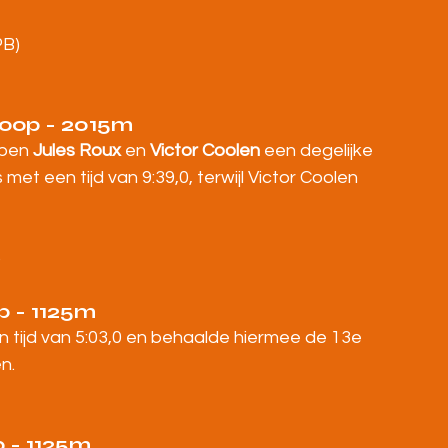
PB)
loop - 2015m
pen 
Jules Roux
 en 
Victor Coolen
 een degelijke 
et een tijd van 9:39,0, terwijl Victor Coolen 
)
p - 1125m
n tijd van 5:03,0 en behaalde hiermee de 13e 
n.
p - 1125m