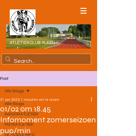
ATLETIEKCLUB ALKEN
Post
Alle Blogs
31 jan 2023
1 minuten om te lezen
Alle Blogs
01/02 om 18.45
INDOORATLETIEK
Infomoment zomerseizoen
PISTEATLETIEK
pup/min
OFFICIELE INFO