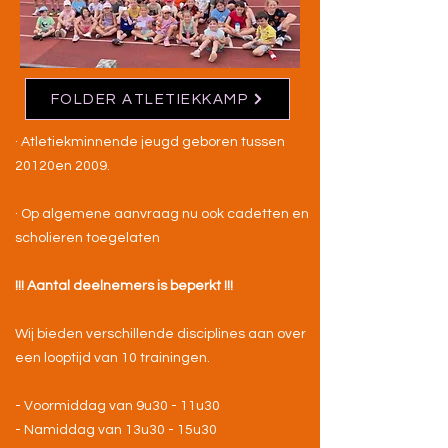
FOLDER ATLETIEKKAMP
· Atletiekminnende jeugd geboren tussen
20120en 2009.
· Op algemene aanvraag nu ook cadetten en
scholieren toegelaten
!!! Aantal deelnemers is beperkt !!!
Wij bieden verschillende disciplines aan over
een looptijd van 10 trainingen.
- Voormiddag van 9u30 - 11u30
- Namiddag van 13u30 - 15u30